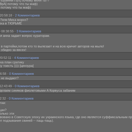
] to[Винни Пух] почему меня та??
ВрА] потому что ты маф)
] потому что ты маф)
20:58:18 ·
2 Комментариев
ли?или Миха мороз?
] Миха в ТЮРЬМЕ
 08:38:55 ·
3 Комментариев
я анна задает вопрос кураторам.
 в партейки,потом кто то вылезает и на всю кричит авторов на мыло!
 обидно за ввсех!
20:52:11 ·
4 Комментариев
 ка план сратику
у тоесть )))) [цензура]
56:58 ·
0 Комментариев
ут не выдают?
12:43:49 ·
0 Комментариев
 сделаем синяков фиолетовыми А Корвуса забаним
2:32 ·
0 Комментариев
тии:
ацан?
олько эти
ствовано в Советскую эпоху их украинского языка, где оно является суффиксальным п
т подзывания свиней -- паць-паць).