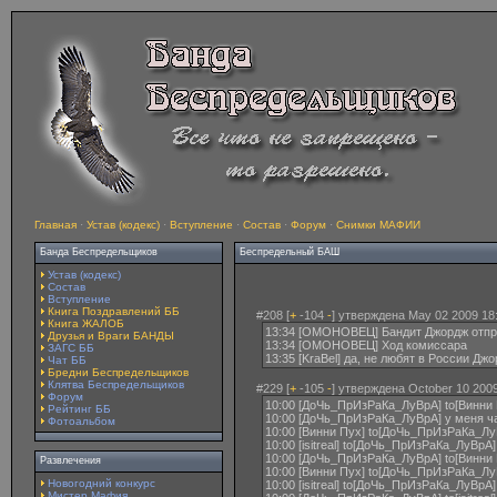
Главная
·
Устав (кодекс)
·
Вступление
·
Состав
·
Форум
·
Снимки МАФИИ
Банда Беспредельщиков
Беспредельный БАШ
Устав (кодекс)
Состав
Вступление
Книга Поздравлений ББ
#208 [
+
-104
-
] утверждена May 02 2009 18
Книга ЖАЛОБ
13:34 [ОМОНОВЕЦ] Бандит Джордж отпр
Друзья и Враги БАНДЫ
13:34 [ОМОНОВЕЦ] Ход комиссара
ЗАГС ББ
13:35 [KraBel] да, не любят в России Джо
Чат ББ
Бредни Беспредельщиков
Клятва Беспредельщиков
#229 [
+
-105
-
] утверждена October 10 2009
Форум
10:00 [ДоЧь_ПрИзРаКа_ЛуВрА] to[Винни 
Рейтинг ББ
10:00 [ДоЧь_ПрИзРаКа_ЛуВрА] у меня ч
Фотоальбом
10:00 [Винни Пух] to[ДоЧь_ПрИзРаКа_Лу
10:00 [isitreal] to[ДоЧь_ПрИзРаКа_ЛуВрА
10:00 [ДоЧь_ПрИзРаКа_ЛуВрА] to[Винни Пух
Развлечения
10:00 [Винни Пух] to[ДоЧь_ПрИзРаКа_Лу
Новогодний конкурс
10:00 [isitreal] to[ДоЧь_ПрИзРаКа_ЛуВрА]
Мистер Мафия