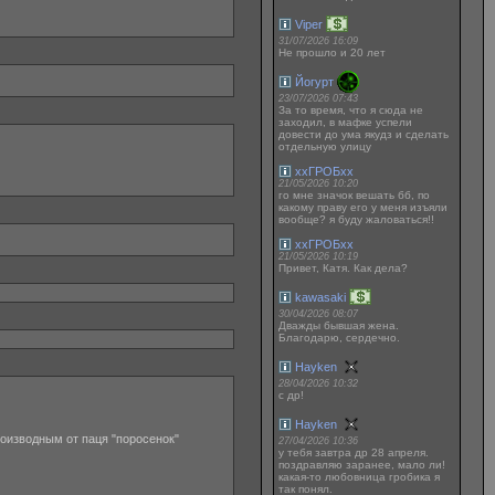
Viper
31/07/2026 16:09
Не прошло и 20 лет
Йогурт
23/07/2026 07:43
За то время, что я сюда не
заходил, в мафке успели
довести до ума якудз и сделать
отдельную улицу
ххГРОБхх
21/05/2026 10:20
го мне значок вешать бб, по
какому праву его у меня изъяли
вообще? я буду жаловаться!!
ххГРОБхх
21/05/2026 10:19
Привет, Катя. Как дела?
kawasaki
30/04/2026 08:07
Дважды бывшая жена.
Благодарю, сердечно.
Hayken
28/04/2026 10:32
с др!
Hayken
роизводным от паця "поросенок"
27/04/2026 10:36
у тебя завтра др 28 апреля.
поздравляю заранее, мало ли!
какая-то любовница гробика я
так понял.