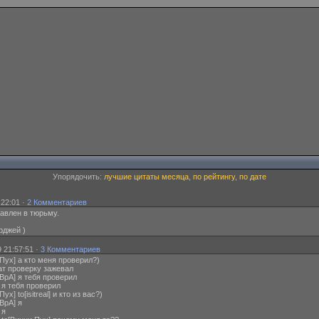
Упорядочить:
лучшие цитаты месяца
,
по рейтингу
,
по дате
:22:01 ·
2 Комментариев
авлен в тюрьму.
рджей )
 21:57:51 ·
3 Комментариев
Пух] а кто меня проверил?)
ат проверку зажевал
ВрА] я тебя проверил
] я тебя проверил
] to[isitreal] и кто из вас?)
ВрА] я
 я