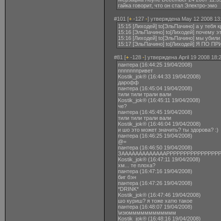
гайка говорит, что он стал Электро-эмо
#101 [
+
-127
-
] утверждена May 12 2008 13
15:15 [Лиходей] to[ЭльПачино] а у тебя 
15:16 [ЭльПачино] to[Лиходей] почему э
15:16 [Лиходей] to[ЭльПачино] мы убили
15:17 [ЭльПачино] to[Лиходей] Я П
#81 [
+
-128
-
] утверждена April 19 2008 18:
пантера (16:44:25 19/04/2008)
пппппппривет
Kostik_jok® (16:44:33 19/04/2008)
дарофф
пантера (16:45:04 19/04/2008)
тили тили трали вали
Kostik_jok® (16:45:11 19/04/2008)
че?
пантера (16:45:45 19/04/2008)
тили тили трали вали
Kostik_jok® (16:46:04 19/04/2008)
и шо это может значить? ты здорова? :)
пантера (16:46:25 19/04/2008)
@=
пантера (16:46:50 19/04/2008)
ЗАААААААААААААРРРРРРРРРРРРРРР
Kostik_jok® (16:47:11 19/04/2008)
хм... те плоха?
пантера (16:47:16 19/04/2008)
биг бэн
пантера (16:47:26 19/04/2008)
*DRINK*
Kostik_jok® (16:47:46 19/04/2008)
шо куриш? я тоже хатю такое
пантера (16:48:07 19/04/2008)
\изюмммммммммммм
Kostik_jok® (16:48:16 19/04/2008)