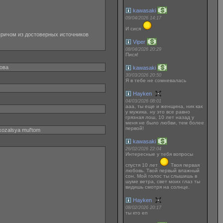
kawasaki
09/04/2026 14:17
И сися
, причом из достоверных источников
Viper
08/04/2026 20:29
Пися!
кова
kawasaki
30/03/2026 20:50
Я в тебе не сомневалась
Hayken
04/03/2026 08:01
ааа, ты еще и женщина, ник как
у мужика. ну это все равно
грязная лош, 10 лет назад у
меня не было любви, тем более
первой!
okozalsya mul'tom
kawasaki
26/02/2026 22:04
Интересные у тебя вопросы
спустя 10 лет
Твоя первая
любовь. Твой первый влажный
сон. Мой голос ты слышишь в
шуме ветра, свет моих глаз ты
видишь смотря на солнце.
Hayken
08/02/2026 20:17
ты кто еп