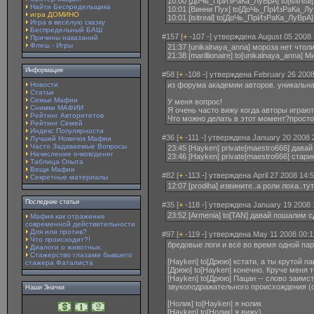
10:00 [ДоЧь_ПрИзРаКа_ЛуВрА] to[isitreal
Найти Беспредельщика
10:01 [Винни Пух] to[ДоЧь_ПрИзРаКа_Лу
игра ДОМИНО
10:01 [isitreal] to[ДоЧь_ПрИзРаКа_ЛуВрА
Игра в весёлую сказку
Беспредельный БАШ
#157 [
+
-107
-
] утверждена August 05 2008 
Причины наказаний
Флеш - Игры
21:37 [unikalnaya_anna] мороза нет что
21:38 [marillionaire] to[unikalnaya_anna
Информация
#58 [
+
-108
-
] утверждена February 26 2008
Новости
из форума академии авторов. уникальна
Статьи
Семьи Мафии
У меня вопрос!
Снимки МАФИИ
Я очень часто вижу когда авторы играют
Рейтинг Авторитетов
Что можно делать в этот момент?просто
Рейтинг Семей
Индекс Популярности
#36 [
+
-111
-
] утверждена January 20 2008 
Лучший Новичок Мафии
Часто Задаваемые Вопросы
23:45 [Hayken] private[maestro666] давай
Начисление очков/денег
23:46 [Hayken] private[maestro666] старик
Таблица Опыта
Вещи Мафии
#82 [
+
-113
-
] утверждена April 27 2008 14:
Секретные материалы
12:07 [prodiha] извините..а роли лоха..т
Последние статьи
#35 [
+
-118
-
] утверждена January 19 2008 
23:52 [Armenia] to[TAN] давай пошалим
Мафия как отражение
современной действительности
Для или против?
#97 [
+
-119
-
] утверждена May 11 2008 00:1
Что происходит?!
бредовые логи и всё во время одной пар
Диалоги о животных.
Стажерство глазами бывшего
[Hayken] to[Дрюю] кстати, а ты крутой п
стажера Фаталиста
[Дрюю] to[Hayken] конечно. Круче меня т
[Hayken] to[Дрюю] Пацан -- слово заим
звукоподражательного происхождения (о
Наши Значки
[Нолик] to[Hayken] я нолик
[Hayken] to[Нолик] я вижу)