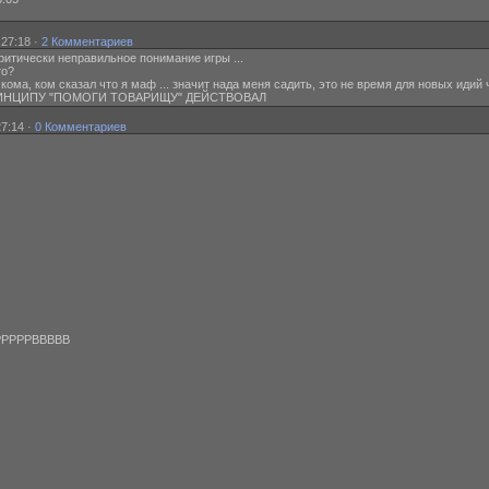
:27:18 ·
2 Комментариев
критически неправильное понимание игры ...
то?
 кома, ком сказал что я маф ... значит нада меня садить, это не время для новых иди
О ПРИНЦИПУ "ПОМОГИ ТОВАРИЩУ" ДЕЙСТВОВАЛ
27:14 ·
0 Комментариев
РРРРРВВВВВ