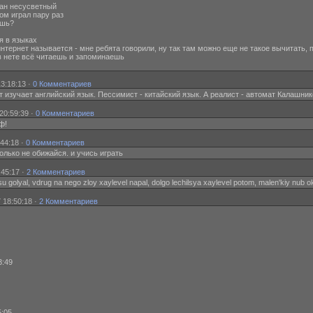
тан несусветный
ком играл пару раз
ешь?
ия в языках
 - интернет называется - мне ребята говорили, ну так там можно еще не такое вычитать
о в нете всё читаешь и запоминаешь
3:18:13 ·
0 Комментариев
т изучает английский язык. Пессимист - китайский язык. А реалист - автомат Калашни
20:59:39 ·
0 Комментариев
ф!
44:18 ·
0 Комментариев
 только не обижайся. и учись играть
:45:17 ·
2 Комментариев
u golyal, vdrug na nego zloy xaylevel napal, dolgo lechilsya xaylevel potom, malen'kiy nub 
 18:50:18 ·
2 Комментариев
3:49
5:05