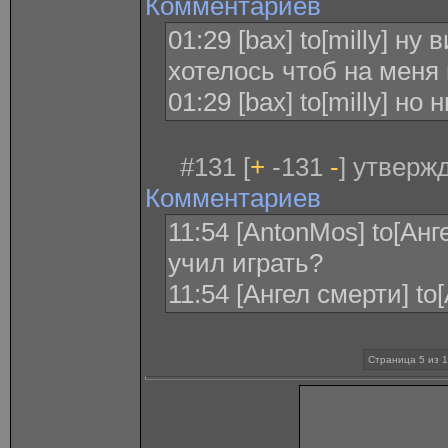
Комментариев
01:29 [bax] to[milly] н
хотелось чтоб на меня
01:29 [bax] to[milly] но
#131 [
+
-131
-
] утверж
Комментариев
11:54 [AntonMos] to[Анге
учил играть?
11:54 [Ангел смерти] t
Страница 5 из 