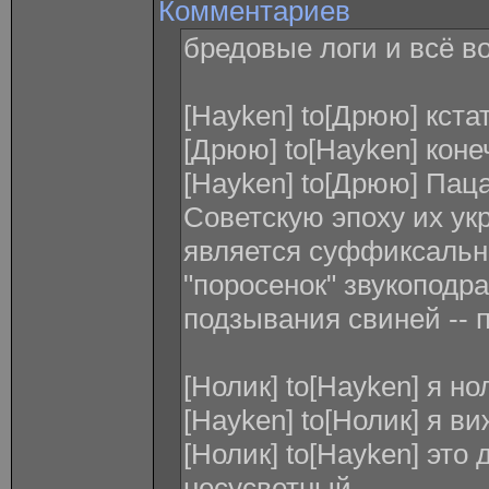
Комментариев
бредовые логи и всё в
[Hayken] to[Дрюю] кста
[Дрюю] to[Hayken] коне
[Hayken] to[Дрюю] Паца
Советскую эпоху их укр
является суффиксальн
"поросенок" звукоподр
подзывания свиней -- п
[Нолик] to[Hayken] я но
[Hayken] to[Нолик] я ви
[Нолик] to[Hayken] это
несусветный