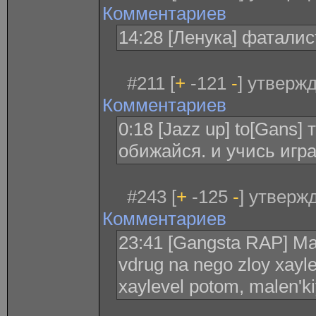
Комментариев
14:28 [Ленука] фаталис
#211 [
+
-121
-
] утверж
Комментариев
0:18 [Jazz up] to[Gans] 
обижайся. и учись игр
#243 [
+
-125
-
] утвержд
Комментариев
23:41 [Gangsta RAP] Male
vdrug na nego zloy xayle
xaylevel potom, malen'k