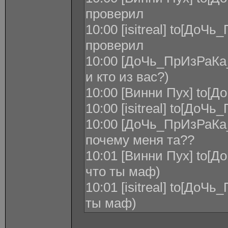
проверил
10:00 [isitreal] to[До
проверил
10:00 [ДоЧь_ПрИзРаКа_Л
и кто из вас?)
10:00 [Винни Пух] to[
10:00 [isitreal] to[До
10:00 [ДоЧь_ПрИзРаКа_Л
почему меня та??
10:01 [Винни Пух] to[
что ты маф)
10:01 [isitreal] to[До
ты маф)