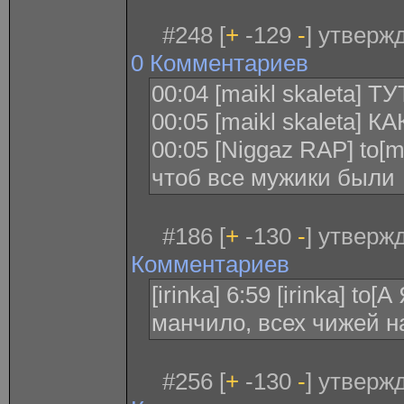
#248 [
+
-129
-
] утверж
0 Комментариев
00:04 [maikl skaleta]
00:05 [maikl skaleta] 
00:05 [Niggaz RAP] to[ma
чтоб все мужики были
#186 [
+
-130
-
] утверж
Комментариев
[irinka] 6:59 [irinka] t
манчило, всех чижей 
#256 [
+
-130
-
] утверж