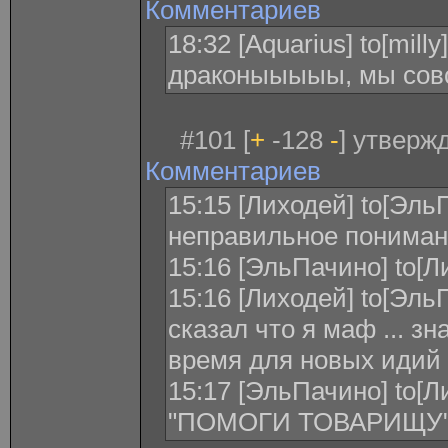
Комментариев
18:32 [Aquarius] to[mill
драконыыыыы, мы сов
#101 [
+
-128
-
] утверж
Комментариев
15:15 [Лиходей] to[Эль
неправильное понимани
15:16 [ЭльПачино] to[Л
15:16 [Лиходей] to[Эль
сказал что я маф ... зн
время для новых идий
15:17 [ЭльПачино] to
"ПОМОГИ ТОВАРИЩУ