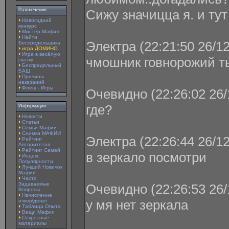
Развлечения
Сижу значицца я. и тут 
Новогодний
конкурс
Мистер Мафия
Найти
Электра (22:21:50 26/1
Беспредельщика
игра ДОМИНО
Игра в весёлую
чмошник говнорожий т
сказку
Беспредельный
БАШ
Причины
наказаний
Флеш - Игры
Очевидно (22:26:02 26/
где?
Информация
Новости
Статьи
Семьи Мафии
Снимки МАФИИ
Электра (22:26:44 26/1
Рейтинг
Авторитетов
Рейтинг Семей
в зеркало посмотри
Индекс
Популярности
Лучший Новичок
Мафии
Часто
Задаваемые
Очевидно (22:26:53 26/
Вопросы
Начисление
у мя нет зеркала
очков/денег
Таблица Опыта
Вещи Мафии
Секретные
материалы