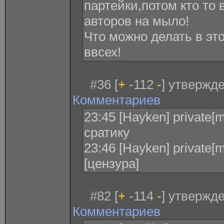
партейки,потом кто то 
авторов на мыло!
Что можно делать в эт
ввсех!
#36 [
+
-112
-
] утвержде
Комментариев
23:45 [Hayken] private[
сратику
23:46 [Hayken] private[
[цензура]
#82 [
+
-114
-
] утвержде
Комментариев