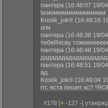
пантера (16:48:07 19/04
\изюмммммммммммм
Kostik_jok® (16:48:16 1
огм
пантера (16:48:38 19/04
тебяЯясву тожеееееее
пантера (16:48:48 19/04
дададададададададад
пантера (16:48:51 19/04
ад
Kostik_jok® (16:49:04 1
ггг, яста пишет кс? *RO
#178 [
+
-127
-
] утверж