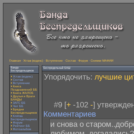
Главная
·
Устав (кодекс)
·
Вступление
·
Состав
·
Форум
·
Снимки МАФИИ
Банда
Беспредельный БАШ
Беспредельщиков
Упорядочить:
лучшие ци
Устав (кодекс)
Состав
Вступление
Книга
Поздравлений ББ
Книга ЖАЛОБ
Друзья и Враги
БАНДЫ
#9 [
+
-102
-
] утвержде
ЗАГС ББ
Чат ББ
Бредни
Комментариев
Беспредельщиков
Клятва
Беспредельщиков
и снова о старом..добр
Форум
Рейтинг ББ
Фотоальбом
любимом..догадались?