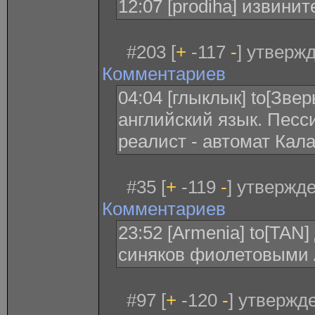
12:07 [prodiha] извинит
#203 [
+
-117
-
] утверж
Комментариев
04:04 [глыклык] to[Зве
английский язык. Песси
реалист - автомат Кал
#35 [
+
-119
-
] утвержде
Комментариев
23:52 [Armenia] to[TA
синяков фиолетовыми 
#97 [
+
-120
-
] утвержд