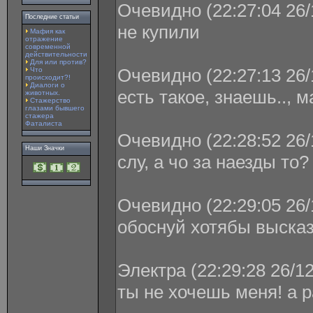
Очевидно (22:27:04 26/
Последние статьи
не купили
Мафия как
отражение
современной
действительности
Для или против?
Очевидно (22:27:13 26/
Что
происходит?!
Диалоги о
есть такое, знаешь.., 
животных.
Стажерство
глазами бывшего
стажера
Фаталиста
Очевидно (22:28:52 26/
Наши Значки
слу, а чо за наезды то?
Очевидно (22:29:05 26/
обоснуй хотябы выска
Электра (22:29:28 26/1
ты не хочешь меня! а 