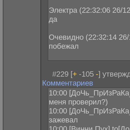
Электра (22:32:06 26/1
да
Очевидно (22:32:14 26/
побежал
#229 [
+
-105
-
] утверж
Комментариев
10:00 [ДоЧь_ПрИзРаКа_
меня проверил?)
10:00 [ДоЧь_ПрИзРаКа_
зажевал
10:00 [Винни Пух] to[