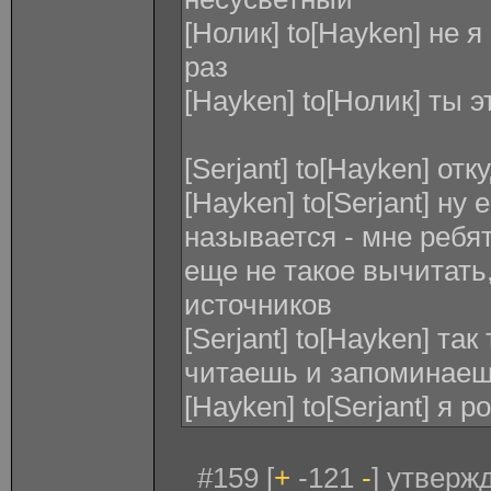
[Нолик] to[Hayken] не 
раз
[Hayken] to[Нолик] ты 
[Serjant] to[Hayken] от
[Hayken] to[Serjant] ну 
называется - мне ребят
еще не такое вычитать
источников
[Serjant] to[Hayken] та
читаешь и запоминае
[Hayken] to[Serjant] я р
#159 [
+
-121
-
] утверж