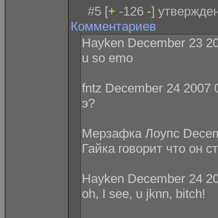
#5 [
+
-126
-
] утвержде
Комментариев
Hayken December 23 20
u so emo
fntz December 24 2007 
э?
Мерзафка Лоупс Decemb
Гайка говорит что он с
Hayken December 24 20
oh, I see, u jknn, bitch!