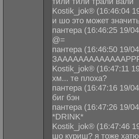
тили тили трали вали
Kostik_jok® (16:46:04 1
и шо это может значить
пантера (16:46:25 19/04
@=
пантера (16:46:50 19/04
ЗАААААААААААААРР
Kostik_jok® (16:47:11 1
хм... те плоха?
пантера (16:47:16 19/04
биг бэн
пантера (16:47:26 19/04
*DRINK*
Kostik_jok® (16:47:46 1
шо куриш? я тоже хатю