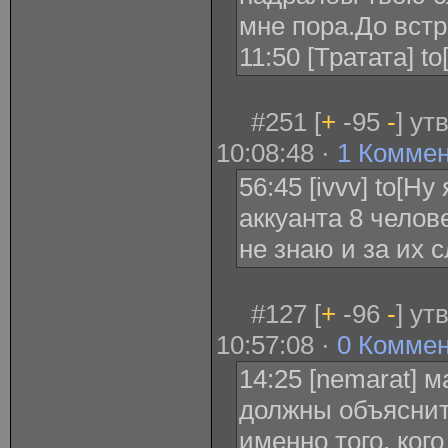
мне пора.До встре
11:50 [Тратата] t
#251 [
+
-95
-
] ут
10:08:48 ·
1 Комме
56:45 [ivvv] to[Ну
аккуанта 8 челове
не знаю и за их 
#127 [
+
-96
-
] ут
10:57:08 ·
0 Комме
14:25 [nemarat] 
должны объяснит
именно того, кого