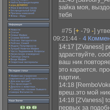
Найти Беспредельщика
зайка моя, выздо
игра ДОМИНО
Игра в весёлую сказку
Беспредельный БАШ
тебя
Причины наказаний
Флеш - Игры
Информация
#75 [
+
-79
-
] утв
Новости
Статьи
Семьи Мафии
09:21:44 ·
4 Комме
Снимки МАФИИ
Рейтинг Авторитетов
Рейтинг Семей
14:17 [ZVaness] 
Индекс Популярности
Лучший Новичок Мафии
Часто Задаваемые Вопросы
здраствуйте, соо
Начисление очков/денег
Таблица Опыта
Вещи Мафии
ваш ник повторяе
Секретные материалы
это карается. пр
Последние статьи
партии.
Мафия как отражение
современной действительности
Для или против?
14:18 [RemboVoko
Что происходит?!
Диалоги о животных.
Стажерство глазами бывшего
вреш.это мой ни
стажера Фаталиста
14:18 [ZVaness] 
Наши Значки
первых за подоб