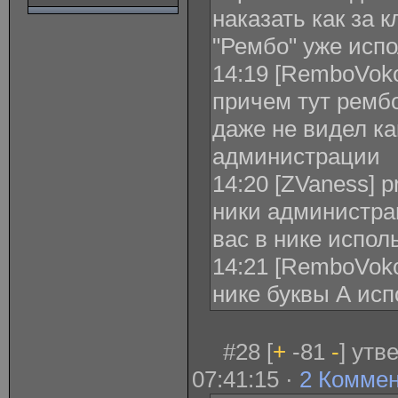
наказать как за к
"Рембо" уже испо
14:19 [RemboVoko
причем тут рембо
даже не видел ка
администрации
14:20 [ZVaness] 
ники администра
вас в нике испол
14:21 [RemboVoko
нике буквы А исп
#28 [
+
-81
-
] утв
07:41:15 ·
2 Комме