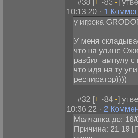
#38 [
+
-83
-
] утв
10:13:20 ·
1 Комме
у игрока GRODO
У меня складыва
что на улице Ожи
разбил ампулу с 
что идя на ту ул
респиратор))))
#32 [
+
-84
-
] утв
10:36:22 ·
2 Комме
Молчанка до: 16/
Причина: 21:19 [