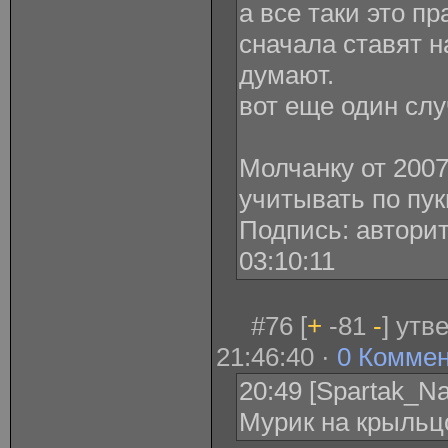
а все таки это п
сначала ставят н
думают.
вот еще один слу
Молчанку от 2007
учитывать по пук
Подпись: авторит
03:10:11
#76 [
+
-81
-
] утв
21:46:40 ·
0 Комме
20:49 [Spartak_Na
Мурик на крыльц