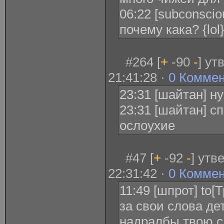
06:22 [subconscio
почему кака? {lol
#264 [
+
-90
-
] ут
21:41:28 ·
0 Комме
23:31 [шайтан] н
23:31 [шайтан] с
ослоухие
#47 [
+
-92
-
] утв
22:31:42 ·
0 Комме
11:49 [шпрот] to[
за свои слова де
надралбы твою с