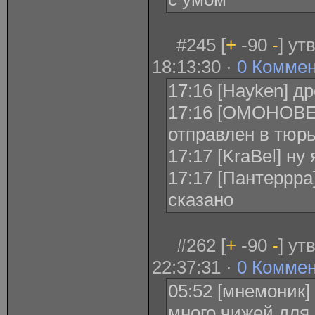
#245 [
+
-90
-
] ут
18:13:30 ·
0 Комме
17:16 [Hayken] д
17:16 [ОМОНОВЕ
отправлен в тюрь
17:17 [KraBel] ну
17:17 [Пантеррра
сказано
#262 [
+
-90
-
] ут
22:37:31 ·
0 Комме
05:52 [мнемоник]
много чижей для