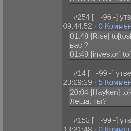
#254 [
+
-96
-
] ут
09:44:52 ·
0 Комме
01:48 [Rise] to[tos
вас ?
01:48 [investor] t
#14 [
+
-99
-
] утв
20:09:29 ·
5 Комме
20:04 [Hayken] to
Леша, ты?
#153 [
+
-99
-
] ут
13:31:48 ·
0 Комме