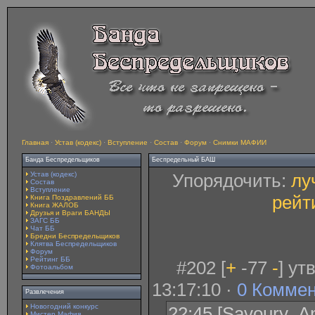
Главная
·
Устав (кодекс)
·
Вступление
·
Состав
·
Форум
·
Снимки МАФИИ
Банда Беспредельщиков
Беспредельный БАШ
Устав (кодекс)
Упорядочить:
лу
Состав
Вступление
рейт
Книга Поздравлений ББ
Книга ЖАЛОБ
Друзья и Враги БАНДЫ
ЗАГС ББ
Чат ББ
Бредни Беспредельщиков
Клятва Беспредельщиков
Форум
Рейтинг ББ
#202 [
+
-77
-
] ут
Фотоальбом
13:17:10 ·
0 Комме
Развлечения
Новогодний конкурс
22:45 [Savoury_An
Мистер Мафия