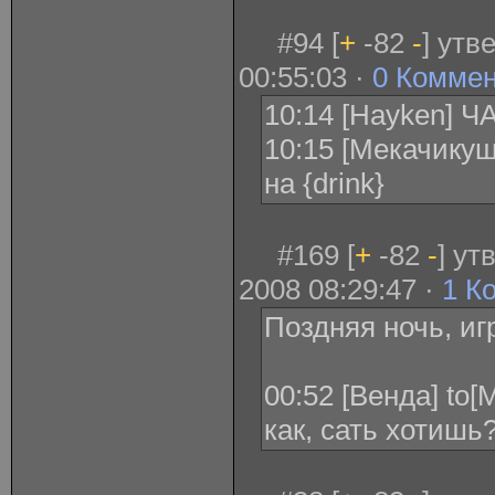
#94 [
+
-82
-
] утв
00:55:03 ·
0 Комме
10:14 [Hayken] 
10:15 [Мекачикуш
на {drink}
#169 [
+
-82
-
] ут
2008 08:29:47 ·
1 К
Поздняя ночь, игр
00:52 [Венда] to
как, сать хотишь