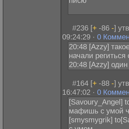
писю
#236 [
+
-86
-
] ут
09:24:29 ·
0 Комме
20:48 [Azzy] так
начали региться
20:48 [Azzy] оди
#164 [
+
-88
-
] ут
16:47:02 ·
0 Комме
[Savoury_Angel] 
мафишь с умой ч
[smysmygrik] to[
с умом