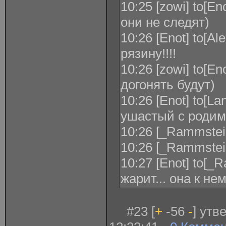
10:25 [zowi] to[E
они не следят)
10:26 [Enot] to[Al
рязину!!!!
10:26 [zowi] to[E
догонять будут)
10:26 [Enot] to[La
ушастый с родимк
10:26 [_Rammstein_
10:26 [_Rammstei
10:27 [Enot] to[_
жарит... она к не
#23 [
+
-56
-
] утв