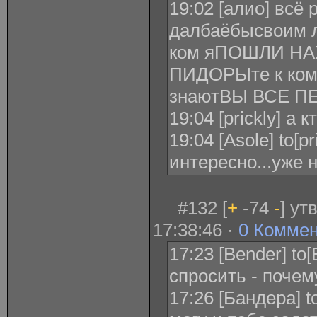
19:02 [алио] всё 
далбаёбысвоим л
ком яПОШЛИ Н
ПИДОРЫте к кому
знаютВЫ ВСЕ П
19:04 [prickly] а к
19:04 [Asole] to[p
интересно...уже 
#132 [
+
-74
-
] ут
17:38:46 ·
0 Комме
17:23 [Bender] t
спросить - почем
17:26 [Бандера] t