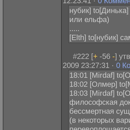
12:23:41 ·
0 Комме
нубик] to[Динька
или ельфа)
.....
[Elth] to[нубик] 
#222 [
+
-56
-
] ут
2009 23:27:31 ·
0 К
18:01 [Mirdaf] t
18:02 [Олмер] to[
18:03 [Mirdaf] to
философская док
бессмертная сущ
(в некоторых ва
перевоплощается