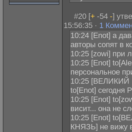
#20 [
+
-54
-
] утв
15:56:35 ·
1 Комме
10:24 [Enot] а д
авторы сопят в к
10:25 [zowi] при
10:25 [Enot] to[A
персональное пр
10:25 [ВЕЛИКИ
to[Enot] сегодня
10:25 [Enot] to[zo
висит... она не с
10:25 [Enot] t
КНЯЗЬ] не вижу 