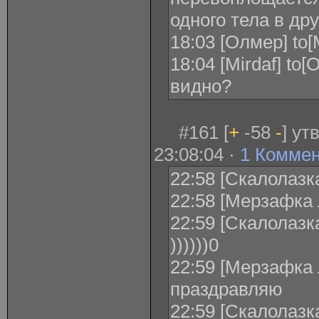
одного тела в дру
18:03 [Олмер] to[
18:04 [Mirdaf] to
видно?
#161 [
+
-58
-
] ут
23:08:04 ·
1 Комме
22:58 [Скалолазка
22:58 [Мерзафка 
22:59 [Скалолазк
))))))0
22:59 [Мерзафка 
праздравляю
22:59 [Скалолазк