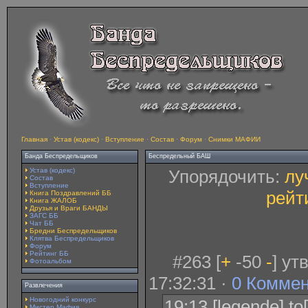
Главная
·
Устав (кодекс)
·
Вступление
·
Состав
·
Форум
·
Снимки МАФИИ
Банда Беспредельщиков
Беспредельный БАШ
Устав (кодекс)
Упорядочить:
лу
Состав
Вступление
рейт
Книга Поздравлений ББ
Книга ЖАЛОБ
Друзья и Враги БАНДЫ
ЗАГС ББ
Чат ББ
Бредни Беспредельщиков
Клятва Беспредельщиков
Форум
Рейтинг ББ
#263 [
+
-50
-
] ут
Фотоальбом
17:32:31 ·
0 Комме
Развлечения
Новогодний конкурс
19:13 [legende] t
Мистер Мафия