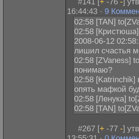
#141 [
+
-76
-
] ут
16:44:43 ·
9 Комме
02:58 [TAN] to[Z
02:58 [Кристюша] 
2008-06-12 02:58
лишил счастья м
02:58 [ZVaness] t
понимаю?
02:58 [Katrinchik]
опять мафкой бу
02:58 [Ленука] to
02:58 [TAN] to[Z
#267 [
+
-77
-
] ут
13:55:31 ·
0 Комме