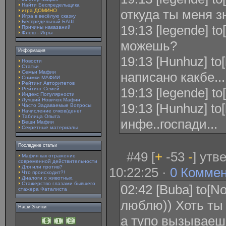
Найти Беспредельщика
откуда ты меня 
игра ДОМИНО
Игра в весёлую сказку
Беспредельный БАШ
19:13 [legende] t
Причины наказаний
Флеш - Игры
можешь?
Информация
19:13 [Hunhuz] to
Новости
Статьи
Семьи Мафии
написано какбе...
Снимки МАФИИ
Рейтинг Авторитетов
19:13 [legende] t
Рейтинг Семей
Индекс Популярности
Лучший Новичок Мафии
19:13 [Hunhuz] to[
Часто Задаваемые Вопросы
Начисление очков/денег
Таблица Опыта
инфе..госпади...
Вещи Мафии
Секретные материалы
Последние статьи
#49 [
+
-53
-
] утв
Мафия как отражение
современной действительности
Для или против?
10:22:25 ·
0 Комме
Что происходит?!
Диалоги о животных.
Стажерство глазами бывшего
02:42 [Buba] to[No
стажера Фаталиста
люблю)) Хоть ты
Наши Значки
а тупо вызываеш