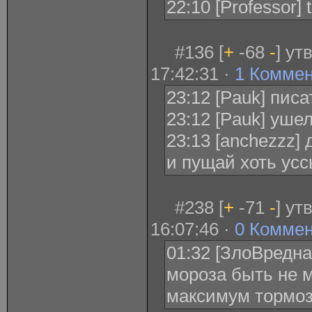
22:10 [Professor] 
#136 [
+
-68
-
] ут
17:42:31 ·
1 Комме
23:12 [Pauk] писа
23:12 [Pauk] уше
23:13 [anchezzz]
и пущай хоть ус
#238 [
+
-71
-
] ут
16:07:46 ·
0 Комме
01:32 [ЗлоВредная
мороза быть не 
максимум тормоз