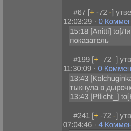
#67 [
+
-72
-
] утв
12:03:29 ·
0 Комме
15:18 [Anitti] to[
показатель
#199 [
+
-72
-
] ут
11:30:09 ·
0 Коммен
13:43 [Kolchuginka
тыкнула в дыроч
13:43 [Pflicht_] t
#241 [
+
-72
-
] ут
07:04:46 ·
4 Комме