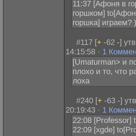
11:37 [Афоня в г
горшком] to[Афон
горшка] играем? 
#117 [
+
-62
-
] ут
14:15:58 ·
1 Комме
[Umaturman> и по
плохо и то, что р
лоха
#240 [
+
-63
-
] ут
20:19:43 ·
1 Комме
22:08 [Professor] 
22:09 [xgde] to[Pr