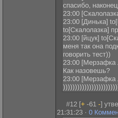
спасибо, наконец
23:00 [Скалолазка
23:00 [Динька] to
to[Скалолазка] п
23:00 [йцук] to[С
меня так она под
говорить тест))
23:00 [Мерзафка 
Как назовешь?
23:00 [Мерзафка Л
)))))))))))))))))))))))
#12 [
+
-61
-
] утв
21:31:23 ·
0 Комме