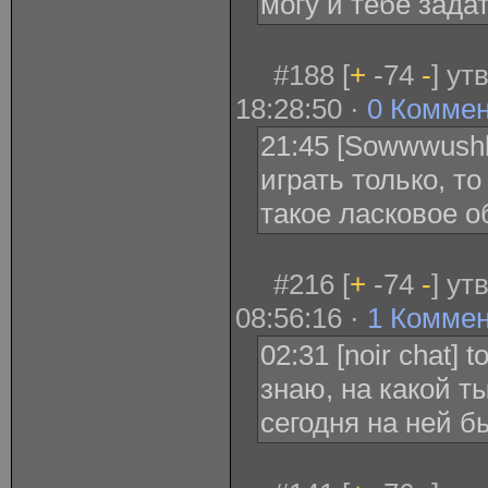
могу и тебе задат
#188 [
+
-74
-
] ут
18:28:50 ·
0 Комме
21:45 [Sowwwushk
играть только, т
такое ласковое о
#216 [
+
-74
-
] ут
08:56:16 ·
1 Комме
02:31 [noir chat] 
знаю, на какой т
сегодня на ней б