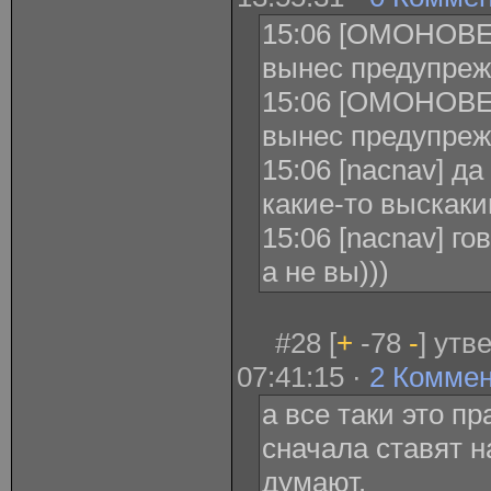
15:06 [ОМОНОВЕ
вынес предупреж
15:06 [ОМОНОВЕ
вынес предупреж
15:06 [nacnav] д
какие-то выскак
15:06 [nacnav] го
а не вы)))
#28 [
+
-78
-
] утв
07:41:15 ·
2 Комме
а все таки это п
сначала ставят н
думают.