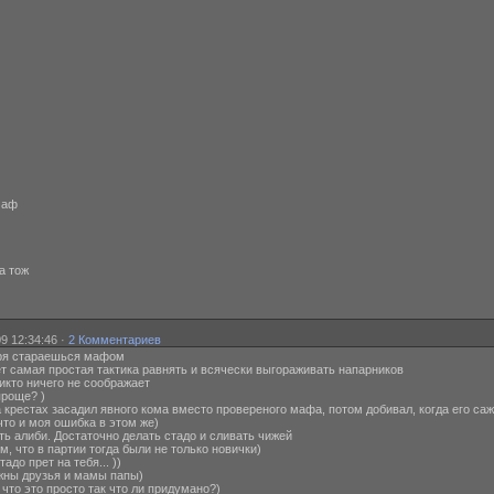
маф
а тож
9 12:34:46 ·
2 Комментариев
и, зря стараешься мафом
анает самая простая тактика равнять и всячески выгораживать напарников
 никто ничего не соображает
 проще? )
н на крестах засадил явного кома вместо провереного мафа, потом добивал, когда его са
, что и моя ошибка в этом же)
елать алиби. Достаточно делать стадо и сливать чижей
 том, что в партии тогда были не только новички)
стадо прет на тебя... ))
 нужны друзья и мамы папы)
ь, что это просто так что ли придумано?)