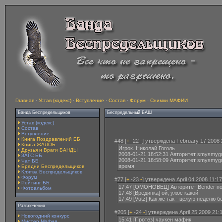
Главная
·
Устав (кодекс)
·
Вступление
·
Состав
·
Форум
·
Снимки МАФИИ
Банда Беспредельщиков
Беспредельный БАШ
Устав (кодекс)
Состав
Вступление
Книга Поздравлений ББ
#48 [
+
-22
-
] утверждена February 17 2008 
Книга ЖАЛОБ
Игрок. Николай Гоголь
Друзья и Враги БАНДЫ
2008-01-21 18:52:31 Авторитет smysmygr
ЗАГС ББ
2008-01-21 18:58:09 Авторитет smysmygr
Чат ББ
время
Бредни Беспредельщиков
Клятва Беспредельщиков
Форум
#77 [
+
-23
-
] утверждена April 04 2008 11:17
Рейтинг ББ
17:47 [ОМОНОВЕЦ] Авторитет Bender пос
Фотоальбом
17:48 [Врединка] ой, ужос какой
17:49 [Vutz] Как же так - целую неделю б
Развлечения
#205 [
+
-24
-
] утверждена April 25 2009 21:
Новогодний конкурс
15:41 [Протез] чаyкен мафик
Мистер Мафия