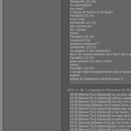
Seriban4ik ‎(21:14):
ты заколебала
ты спиш?
1 трупа не было и 2 не будет
ParadiZe ‎(21:14):
я не сплю
Seriban4ik ‎(21:14):
дак трупов нет
нет трупов
твоих
ParadiZe ‎(21:15):
я морозю бля
играшеь впервые??
Seriban4ik ‎(21:17):
ты видимо 1 раз играеш))))
босс не только морозит но и бьет как и 
ParadiZe ‎(21:22):
даже ненала что босс и бьёт
капец...
ParadiZe ‎(21:23):
я вроде перечитывала много раз и играл
мдяяя....
вроде не блядинка а мозгов мало ))
#231 [
+
-38
-
] утверждена November 04 200
04:34 [Винни Пух] to[isitreal] ты, кстат
04:35 [Винни Пух] to[isitreal] сейчас к
04:35 [Винни Пух] to[isitreal] потому что
04:35 [isitreal] to[Винни Пух] нужно быть
04:35 [Винни Пух] to[isitreal] марил во
04:36 [Винни Пух] to[isitreal] я так понял
04:36 [Винни Пух] to[isitreal] не надо д
04:36 [Винни Пух] to[isitreal] а прикол в
04:37 [isitreal] to[Винни Пух] Да, но если 
04:37 [Винни Пух] to[isitreal] для этого
04:38 [Винни Пух] to[isitreal] ты думаеш