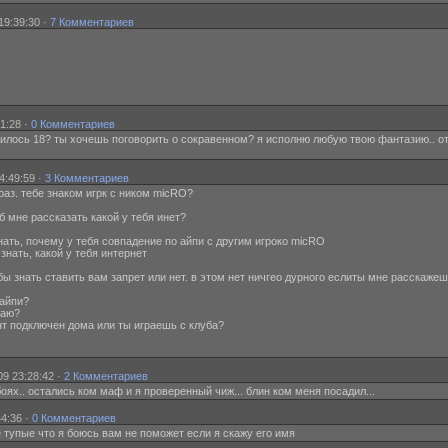
19:39:30 ·
7 Комментариев
1:28 ·
0 Комментариев
нилось 18? ты хочешь поговорить о сокравенном? я исполню любую твою фантазию.. о
4:49:59 ·
3 Комментариев
 раз. тебе знаком игрк с ником micRO?
а б мне рассказать какой у тебя инет?
о знать, почему у тебя совпадение по айпи с другим игроко micRO
о знать, какой у тебя интернет
чтобы знать ставить вам запрет или нет. в этом нет ничгео дурного еслиты мне расскаже
 айпи?
знаю?
рент подключен дома или ты играешь с клуба?
9 23:28:42 ·
2 Комментариев
оях.. остались ком маф и я проверенный чиж... блин ком меня посадил...
44:36 ·
0 Комментариев
ие тупые что я боюсь вам не поможет если я скажу его имя