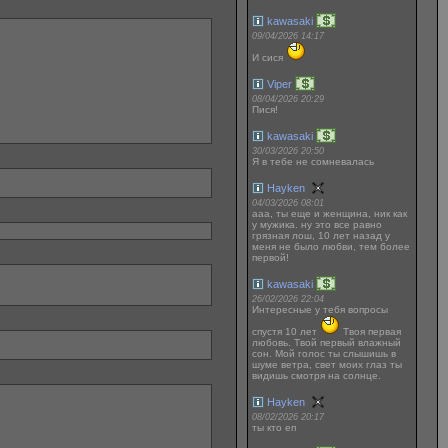
kawasaki
09/04/2026 14:17
И сися
Viper
08/04/2026 20:29
Пися!
kawasaki
30/03/2026 20:50
Я в тебе не сомневалась
Hayken
04/03/2026 08:01
ааа, ты еще и женщина, ник как
у мужика. ну это все равно
грязная лош, 10 лет назад у
меня не было любви, тем более
первой!
kawasaki
26/02/2026 22:04
Интересные у тебя вопросы
спустя 10 лет
Твоя первая
любовь. Твой первый влажный
сон. Мой голос ты слышишь в
шуме ветра, свет моих глаз ты
видишь смотря на солнце.
Hayken
08/02/2026 20:17
ты кто еп