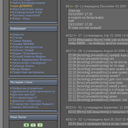
Найти Беспредельщика
игра ДОМИНО
#3 [
+
-25
-
] утверждена December 03 2007 
Игра в весёлую сказку
Электра
Беспредельный БАШ
03/12/2007 17:15
Причины наказаний
я ходила на беовульфа)
Флеш - Игры
Deft
03/12/2007 17:28
Я тоже отстой полный!
Информация
Новости
#152 [
+
-27
-
] утверждена July 22 2008 14:0
Статьи
13:53 [Мерзафка Лоупс] тебе уже испол
Семьи Мафии
mafia 49895 ...ты можешь многое малыш
Снимки МАФИИ
Рейтинг Авторитетов
Рейтинг Семей
#217 [
+
-28
-
] утверждена August 03 2009 1
Индекс Популярности
22:08 [Actoring] private[Kruz] прифф еще
Лучший Новичок Мафии
22:08 [Kruz] private[Actoring] нет
Часто Задаваемые Вопросы
22:09 [Actoring] private[Kruz] ты не могл
Начисление очков/денег
22:09 [Kruz] private[Actoring] че те надо
Таблица Опыта
22:09 [Actoring] private[Kruz] мне нужн
Вещи Мафии
Секретные материалы
22:10 [Actoring] private[Kruz] и мне нужн
22:10 [Kruz] private[Actoring] зачем?
22:10 [Actoring] private[Kruz] для того 
Последние статьи
22:11 [Kruz] private[Actoring] некстрим
22:11 [Actoring] private[Kruz] какой у него
Мафия как отражение
22:11 [Kruz] private[Actoring] а я откуда 
современной действительности
22:12 [Actoring] private[Kruz] твой инте
Для или против?
22:12 [Kruz] private[Actoring] дома
Что происходит?!
22:12 [Actoring] private[Kruz] хорошо. спс
Диалоги о животных.
Стажерство глазами бывшего
стажера Фаталиста
#223 [
+
-32
-
] утверждена September 12 200
02:02 [Моту] to[Смышленок] в прошлых б
Наши Значки
#242 [
+
-32
-
] утверждена April 25 2010 22:
23:41 [bax] я проверил босса но вы так