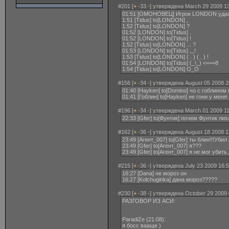
#201 [
+
-33
-
] утверждена March 29 2009 13
01:51 [ОМОНОВЕЦ] Игрок LONDON удали
1:51 [Tidus] to[LONDON] ,
1:52 [Tidus] to[LONDON] ?
01:52 [LONDON] to[Tidus] .
01:52 [LONDON] to[Tidus] !
1:52 [Tidus] to[LONDON] ... ?
01:53 [LONDON] to[Tidus] ,,,!
1:53 [Tidus] to[LONDON] ( . ) ( . ) !
01:54 [LONDON] to[Tidus] (_\_) <===8
1:54 [Tidus] to[LONDON] O_O
#156 [
+
-34
-
] утверждена August 05 2008 2
01:40 [Hayken] to[Domino] чо с гоблино
01:41 [Гоблин] to[Hayken] не гони у мен
#196 [
+
-34
-
] утверждена March 01 2009 11
22:33 [Gfer] to[Фунтик] почем Фунтик лих
#162 [
+
-36
-
] утверждена August 18 2008 1
23:49 [Агент_007] to[Gfer] ты блин!!!Убил
23:49 [Gfer] to[Агент_007] я???
23:49 [Gfer] to[Агент_007] я не мог уби
#215 [
+
-36
-
] утверждена July 23 2009 16:5
16:27 [Dana] не мороз он
16:27 [Kolchuginka] дана мороз?????
#230 [
+
-38
-
] утверждена October 29 2009 
РАЗГОВОР ИЗ АСИ:
ParadiZe ‎(21:08):
я босс вааще )