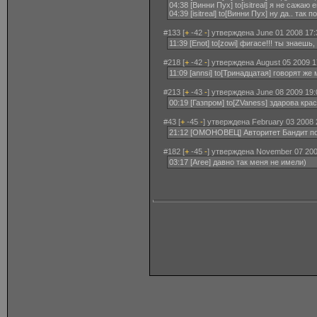
04:38 [Винни Пух] to[isitreal] я не сажаю
04:39 [isitreal] to[Винни Пух] ну да.. т
#133 [
+
-42
-
] утверждена June 01 2008 17:
11:39 [Enot] to[zowi] фигасе!!! ты знаеш
#218 [
+
-42
-
] утверждена August 05 2009 1
11:09 [annsi] to[Тринадцатая] говорят ж
#213 [
+
-43
-
] утверждена June 08 2009 19:
00:19 [Газпром] to[ZVaness] здарова кра
#43 [
+
-45
-
] утверждена February 03 2008 
21:12 [ОМОНОВЕЦ] Авторитет Бандит по
#182 [
+
-45
-
] утверждена November 07 200
03:17 [Aree] давно так меня не имели)