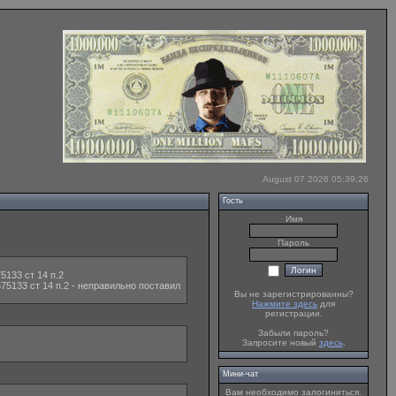
August 07 2026 05:39:26
Гость
Имя
Пароль
5133 ст 14 п.2
75133 ст 14 п.2 - неправильно поставил
Вы не зарегистрированны?
Нажмите здесь
для
регистрации.
Забыли пароль?
Запросите новый
здесь
.
Мини-чат
Вам необходимо залогиниться.