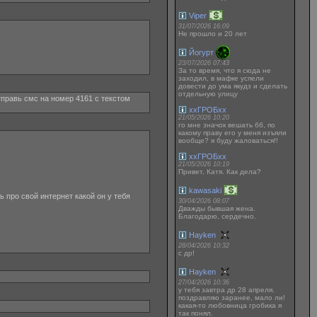
Viper
31/07/2026 16:09
Не прошло и 20 лет
Йогурт
23/07/2026 07:43
За то время, что я сюда не
заходил, в мафке успели
довести до ума якудз и сделать
отдельную улицу
тправь смс на номер 4161 с текстом
ххГРОБхх
21/05/2026 10:20
го мне значок вешать бб, по
какому праву его у меня изъяли
вообще? я буду жаловаться!!
ххГРОБхх
21/05/2026 10:19
Привет, Катя. Как дела?
kawasaki
шь про свой интернет какой он у тебя
30/04/2026 08:07
Дважды бывшая жена.
Благодарю, сердечно.
Hayken
28/04/2026 10:32
с др!
Hayken
27/04/2026 10:36
у тебя завтра др 28 апреля.
поздравляю заранее, мало ли!
какая-то любовница гробика я
так понял.