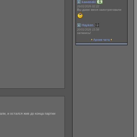
kawasaki
26/01/2026 02:22
Вы даже меня заинтриговали
Hayken
20/01/2026 15:58
заткнись!
Архив чата
жали, и остался жив до конца партии