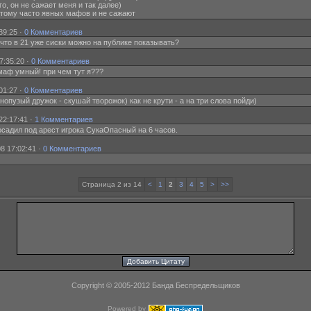
 его, он не сажает меня и так далее)
ак потому часто явных мафов и не сажают
39:25 ·
0 Комментариев
ь, что в 21 уже сиски можно на публике показывать?
7:35:20 ·
0 Комментариев
е маф умный! при чем тут я???
01:27 ·
0 Комментариев
снопузый дружок - скушай творожок) как не крути - а на три слова пойди)
22:17:41 ·
1 Комментариев
садил под арест игрока СукаОпасный на 6 часов.
8 17:02:41 ·
0 Комментариев
Страница 2 из 14
<
1
2
3
4
5
>
>>
Copyright © 2005-2012 Банда Беспредельщиков
Powered by