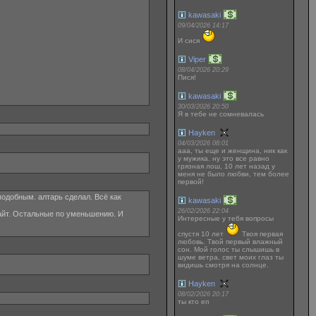
kawasaki
09/04/2026 14:17
И сися
Viper
08/04/2026 20:29
Пися!
kawasaki
30/03/2026 20:50
Я в тебе не сомневалась
Hayken
04/03/2026 08:01
ааа, ты еще и женщина, ник как
у мужика. ну это все равно
грязная лош, 10 лет назад у
меня не было любви, тем более
первой!
подобным. алтарь сделал. Всё как
kawasaki
26/02/2026 22:04
вилайт. Остальные по уменьшению. И
Интересные у тебя вопросы
спустя 10 лет
Твоя первая
любовь. Твой первый влажный
сон. Мой голос ты слышишь в
шуме ветра, свет моих глаз ты
видишь смотря на солнце.
Hayken
08/02/2026 20:17
ты кто еп