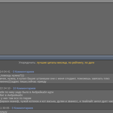
Упорядочить:
лучшие цитаты месяца
,
по рейтингу
,
по дате
14:04:41 ·
0 Комментариев
к,помощь нужна?)))
уличек, нужна, я купил башие штанишки они с меня сподают, поможешь завязать плиз
ременно)))адрес пиши,сейчас приеду
22:24:10 ·
10 Комментариев
 тебе по нику надо было в Анбрейкабл идти
баКит в Анбрейкабл
и у них там все по парам
и фараон манеф, чужой котенок и кот васька, дулин и званесс, и твайлайт ангел дует ч
1:30:05 ·
0 Комментариев
Люльку