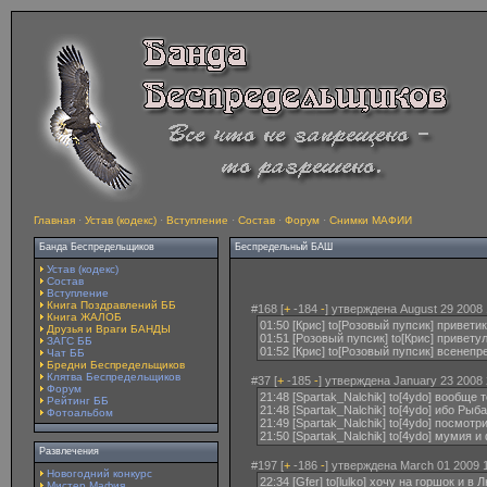
Главная
·
Устав (кодекс)
·
Вступление
·
Состав
·
Форум
·
Снимки МАФИИ
Банда Беспредельщиков
Беспредельный БАШ
Устав (кодекс)
Состав
Вступление
Книга Поздравлений ББ
#168 [
+
-184
-
] утверждена August 29 2008 
Книга ЖАЛОБ
01:50 [Крис] to[Розовый пупсик] привети
Друзья и Враги БАНДЫ
01:51 [Розовый пупсик] to[Крис] привет
ЗАГС ББ
01:52 [Крис] to[Розовый пупсик] всенеп
Чат ББ
Бредни Беспредельщиков
Клятва Беспредельщиков
#37 [
+
-185
-
] утверждена January 23 2008 
Форум
21:48 [Spartak_Nalchik] to[4ydo] вообще
Рейтинг ББ
21:48 [Spartak_Nalchik] to[4ydo] ибо Ры
Фотоальбом
21:49 [Spartak_Nalchik] to[4ydo] посмотр
21:50 [Spartak_Nalchik] to[4ydo] мумия 
Развлечения
#197 [
+
-186
-
] утверждена March 01 2009 1
Новогодний конкурс
22:34 [Gfer] to[lulko] хочу на горшок и в 
Мистер Мафия