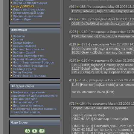
Найти Беспредельщика
игра ДОМИНО
#93 [
+
-188
-
] утверждена May 05 2008 18:2
Игра в весёлую сказку
12:28 [Любимец] to[КРОЛИК] а одежда н
Беспредельный БАШ
Причины наказаний
#80 [
+
-189
-
] утверждена April 16 2008 11:
Флеш - Игры
00:05 [DeDuSHKa] to[unikalnaya_anna] п
Информация
#227 [
+
-189
-
] утверждена September 17 2
Новости
13:42 [Катавасия] Сумрак для мальчико
Статьи
Семьи Мафии
#119 [
+
-193
-
] утверждена May 22 2008 14:
Снимки МАФИИ
10:32 [Dylan> to[Gray> а почему ты чиж?
Рейтинг Авторитетов
10:32 [Gray> to[Dylan> почему бы и нет)
Рейтинг Семей
Индекс Популярности
Лучший Новичок Мафии
#176 [
+
-193
-
] утверждена October 31 2008
Часто Задаваемые Вопросы
21:16 [Tidus] to[Buba] Почему надо было
Начисление очков/денег
21:17 [Buba] to[йцук] я сделал глоток 
Таблица Опыта
21:17 [Buba] to[Tidus] ну я сразу все пон
Вещи Мафии
Секретные материалы
#11 [
+
-194
-
] утверждена December 28 200
11:54 [Настюня] to[Katrinchik] а как чинит
Последние статьи
так бы смешнее было (Deft)
Мафия как отражение
современной действительности
Для или против?
Что происходит?!
#71 [
+
-194
-
] утверждена March 23 2008 13
Диалоги о животных.
Вопрос: Мышка или мозги с руками?
Стажерство глазами бывшего
стажера Фаталиста
Lonsee] Джан жа Маф
[ОМОНОВЕЦ] Комиcсар Lonsee убит
Наши Значки
[ОМОНОВЕЦ] Наступил день. Честные 
[ОМОНОВЕЦ] jan_jan xочет отправить в
[ОМОНОВЕЦ] Lesya xочет отправить в т