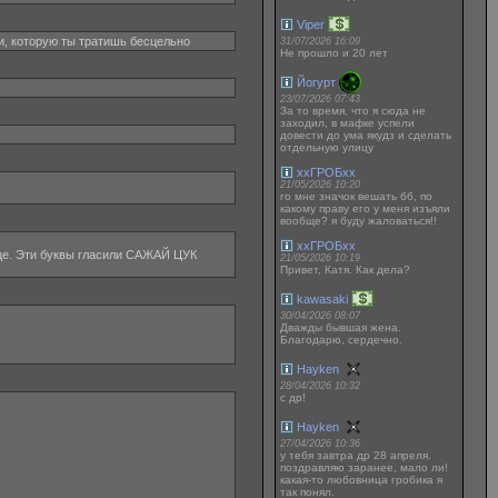
Viper
и, которую ты тратишь бесцельно
31/07/2026 16:09
Не прошло и 20 лет
Йогурт
23/07/2026 07:43
За то время, что я сюда не
заходил, в мафке успели
довести до ума якудз и сделать
отдельную улицу
ххГРОБхх
21/05/2026 10:20
го мне значок вешать бб, по
какому праву его у меня изъяли
вообще? я буду жаловаться!!
ххГРОБхх
лице. Эти буквы гласили САЖАЙ ЦУК
21/05/2026 10:19
Привет, Катя. Как дела?
kawasaki
30/04/2026 08:07
Дважды бывшая жена.
Благодарю, сердечно.
Hayken
28/04/2026 10:32
с др!
Hayken
27/04/2026 10:36
у тебя завтра др 28 апреля.
поздравляю заранее, мало ли!
какая-то любовница гробика я
так понял.