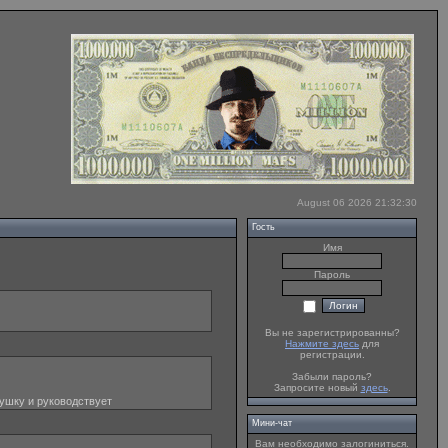
August 06 2026 21:32:30
Гость
Имя
Пароль
Вы не зарегистрированны?
Нажмите здесь
для
регистрации.
Забыли пароль?
Запросите новый
здесь
.
акушку и руководствует
Мини-чат
Вам необходимо залогиниться.