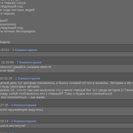
ь в тюрьму Lesya
следующий ход.
т хода честных людей.
в тюрьму.
ии!!!
шшшшшшшшшш
следующий ход.
ы ночных беспорядков.
бедила.
:33:53 ·
5 Комментариев
 16:34:56 ·
7 Комментариев
 новичек? давайте сыграем вместе
ми не граю
20:52:28 ·
1 Комментариев
Я целый день тут авторам покланяюсь и бьюсь головой об пол в мольбах. Авторам и им 
и вуду некоторых авторов.
с гуриком 19.. что-то там уже выяснили что у меня главный Бог тут среди авторов 1! Т
жду собой чтоб выяснть кто 1 главный!!! Тому и будем все поклоняться!
м все поклоняться,-- как жалко
:27:35 ·
0 Комментариев
 мозги окружающим вкрутить)
:09:14 ·
2 Комментариев
ньше в институте!