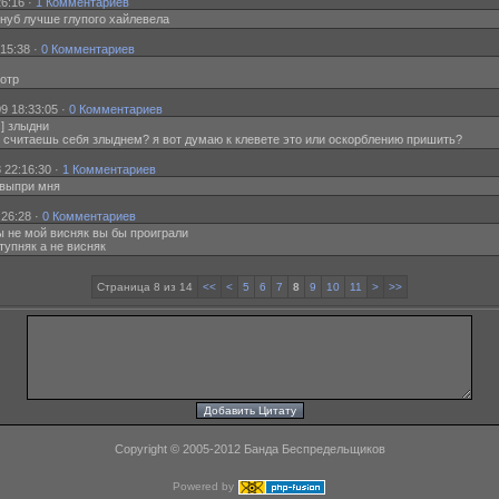
6:16 ·
1 Комментариев
й нуб лучше глупого хайлевела
15:38 ·
0 Комментариев
мотр
9 18:33:05 ·
0 Комментариев
s] злыдни
 ты считаешь себя злыднем? я вот думаю к клевете это или оскорблению пришить?
 22:16:30 ·
1 Комментариев
] выпри мня
:26:28 ·
0 Комментариев
бы не мой висняк вы бы проиграли
 тупняк а не висняк
Страница 8 из 14
<<
<
5
6
7
8
9
10
11
>
>>
Copyright © 2005-2012 Банда Беспредельщиков
Powered by