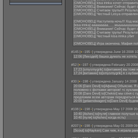
[ОМОНОВЕЦ] kisa irinka xочет отправит
[ОМОНОВЕЦ] Внимание! Сейчас будет 
[ОМОНОВЕЦ] Считаем трупы!!! Результа
[ОМОНОВЕЦ] Честный Lesya отправлен 
[ОМОНОВЕЦ] Наступила ночь!!! Ход маф
[kisa irinka] ааааааааа.......мыыыы
[ОМОНОВЕЦ] Внимание! Сейчас будет 
[ОМОНОВЕЦ] Считаем трупы! Результат
[ОМОНОВЕЦ] Честный kisa irinka убит
[ОМОНОВЕЦ] Игра окончена. Мафия по
#145 [
+
-195
-
] утверждена June 16 2008 10
12:06 [Лиходей] башка думать не хотеть
#52 [
+
-197
-
] утверждена February 20 2008
17:23 [smysmygrik] to[витамин] вы тоже
17:24 [витамин] to[smysmygrik] я з нуба
#30 [
+
-198
-
] утверждена January 14 2008 
20:06 [Dare Devil] to[Афина] Объясню. 
положено с фотками авторов! +с куклам
20:08 [Dare Devil] to[Chekist] мы сёня 
предложим всем авторам передраться ме
20:09 [gelaendwagen] to[Dare Devil] буде
#108 [
+
-198
-
] утверждена May 17 2008 20
10:40 [Ashes] to[пуля] главное получше
10:40 [пуля] to[Ashes] когда есть)
#207 [
+
-198
-
] утверждена May 01 2009 09
[Scout] to[Hayken] Сам чиж, я играла ра