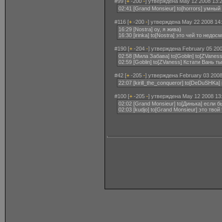
#99 [
+
-200
-
] утверждена May 12 2008 13:2
02:41 [Grand Monsieur] to[horrors] умны
#116 [
+
-200
-
] утверждена May 22 2008 14:
16:29 [Nostra] оу, я жива)
16:30 [irinka] to[Nostra] это чей то недос
#190 [
+
-204
-
] утверждена February 05 200
02:58 [Мила Забава] to[Goblin] to[ZVanes
02:59 [Goblin] to[ZVaness] Кстати Вань
#42 [
+
-205
-
] утверждена February 03 2008
22:07 [kirill_the_conqueror] to[DeDuSHKa
#100 [
+
-205
-
] утверждена May 12 2008 13
02:02 [Grand Monsieur] to[Динька] если 
02:03 [kudjo] to[Grand Monsieur] это твой