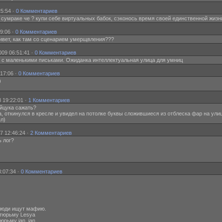
5:54 ·
0 Комментариев
а сумраке че ? купи себе виртуальных бабок, сэконось время своей единственной жизн
39:06 ·
0 Комментариев
ривет, как там со сценарием умерщвления???
009 06:51:41 ·
0 Комментариев
в с маленькими письками. Ожиданка интеллектуальная улица для умниц
17:06 ·
0 Комментариев
)
 19:22:01 ·
1 Комментариев
 йцука сажать?
пива, откинулся в кресле и увидел на потолке буквы сложившиеся из отблеска фар на у
ял)
7 12:46:24 ·
2 Комментариев
ь лог?
:07:34 ·
0 Комментариев
люди ищут мафию.
 тюрьму Lesya
юрьму jan_jan