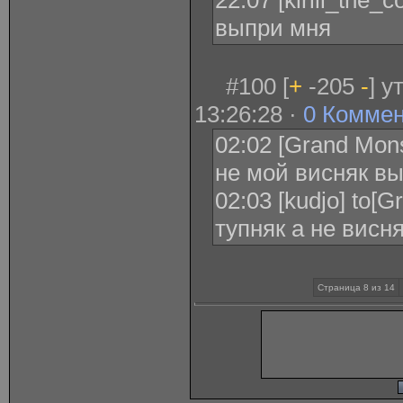
22:07 [kirill_the
выпри мня
#100 [
+
-205
-
] 
13:26:28 ·
0 Комме
02:02 [Grand Mons
не мой висняк в
02:03 [kudjo] to[
тупняк а не висн
Страница 8 из 14