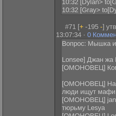
10:32 [Dylan> to
10:32 [Gray> to[D
#71 [
+
-195
-
] ут
13:07:34 ·
0 Комме
Вопрос: Мышка и
Lonsee] Джан жа
[ОМОНОВЕЦ] Ком
[ОМОНОВЕЦ] Нас
люди ищут мафи
[ОМОНОВЕЦ] jan_
тюрьму Lesya
[ОМОНОВЕЦ] Lesy