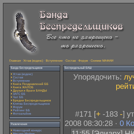
Главная
·
Устав (кодекс)
·
Вступление
·
Состав
·
Форум
·
Снимки МАФИИ
Банда Беспредельщиков
Беспредельный БАШ
Устав (кодекс)
Упорядочить:
лу
Состав
Вступление
рейт
Книга Поздравлений ББ
Книга ЖАЛОБ
Друзья и Враги БАНДЫ
ЗАГС ББ
Чат ББ
Бредни Беспредельщиков
Клятва Беспредельщиков
Форум
Рейтинг ББ
#171 [
+
-183
-
] 
Фотоальбом
2008 08:30:28 ·
0 К
Развлечения
Новогодний конкурс
11:55 [Элиарх] 
Мистер Мафия