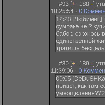
#93 [
+
-188
-
] ут
18:25:54 ·
0 Комме
12:28 [Любимец] 
сумраке че ? куп
бабок, сэконось 
единственной жи
тратишь бесцель
#80 [
+
-189
-
] ут
11:39:06 ·
0 Коммен
00:05 [DeDuSHKa]
привет, как там 
умерщвления???