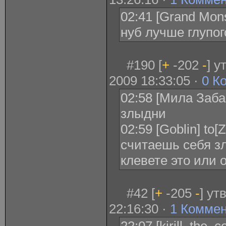
02:41 [Grand Mons
нуб лучше глупо
#190 [
+
-202
-
] у
2009 18:33:05 ·
0 К
02:58 [Мила Забав
злыдни
02:59 [Goblin] to
считаешь себя з
клевете это или
#42 [
+
-205
-
] ут
22:16:30 ·
1 Комме