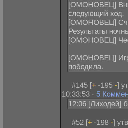
[ОМОНОВЕЦ] Вни
следующий ход.
[ОМОНОВЕЦ] Счи
Результаты ночн
[ОМОНОВЕЦ] Чест
[ОМОНОВЕЦ] Игр
победила.
#145 [
+
-195
-
] у
10:33:53 ·
5 Комме
12:06 [Лиходей] 
#52 [
+
-198
-
] ут