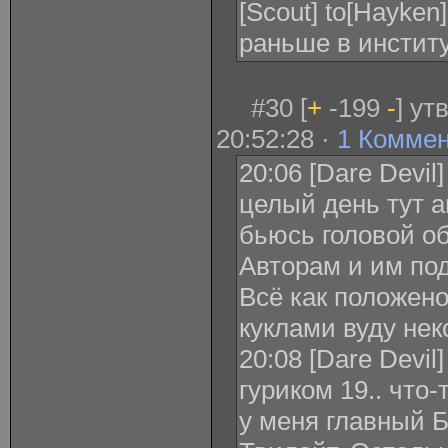
[Scout] to[Hayken
раньше в институ
#30 [
+
-199
-
] ут
20:52:28 ·
1 Комме
20:06 [Dare Devil
целый день тут 
бьюсь головой об
Авторам и им по
Всё как положено
куклами вуду нек
20:08 [Dare Devil]
гуриком 19.. что
у меня главный Б