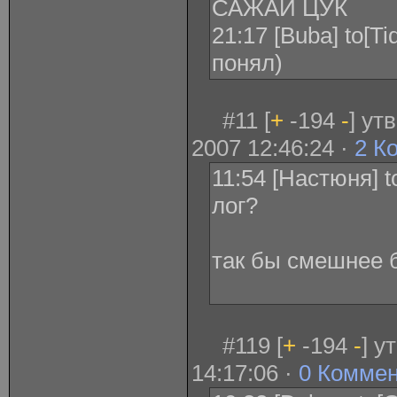
САЖАЙ ЦУК
21:17 [Buba] to[Ti
понял)
#11 [
+
-194
-
] ут
2007 12:46:24 ·
2 К
11:54 [Настюня] to
лог?
так бы смешнее б
#119 [
+
-194
-
] у
14:17:06 ·
0 Комме