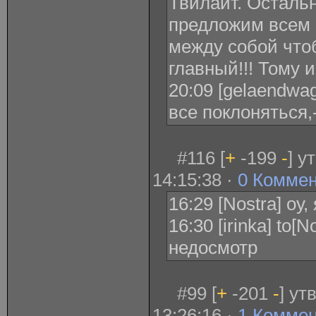
Твилайт. Осталь
предложим всем 
между собой чтоб
главный!!! Тому 
20:09 [gelaendwag
все поклоняться,-
#116 [
+
-199
-
] у
14:15:38 ·
0 Комме
16:29 [Nostra] оу,
16:30 [irinka] to[N
недосмотр
#99 [
+
-201
-
] ут
13:26:16 ·
1 Комме