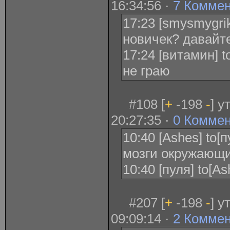
16:34:56 ·
7 Комме
17:23 [smysmygri
новичек? давайт
17:24 [витамин] t
не граю
#108 [
+
-198
-
] 
20:27:35 ·
0 Комме
10:40 [Ashes] to[
мозги окружающи
10:40 [пуля] to[As
#207 [
+
-198
-
] 
09:09:14 ·
2 Комме