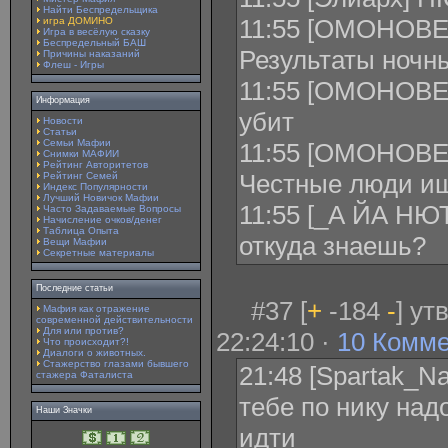
Найти Беспредельщика
11:55 [ОМОНОВЕ
игра ДОМИНО
Игра в весёлую сказку
Беспредельный БАШ
Результаты ночн
Причины наказаний
Флеш - Игры
11:55 [ОМОНОВЕ
Информация
убит
Новости
Статьи
Семьи Мафии
11:55 [ОМОНОВЕЦ
Снимки МАФИИ
Рейтинг Авторитетов
Честные люди и
Рейтинг Семей
Индекс Популярности
Лучший Новичок Мафии
11:55 [_А ЙА НЮТ
Часто Задаваемые Вопросы
Начисление очков/денег
Таблица Опыта
откуда знаешь?
Вещи Мафии
Секретные материалы
Последние статьи
#37 [
+
-184
-
] ут
Мафия как отражение
современной действительности
Для или против?
22:24:10 ·
10 Комм
Что происходит?!
Диалоги о животных.
Стажерство глазами бывшего
21:48 [Spartak_Na
стажера Фаталиста
тебе по нику над
Наши Значки
идти