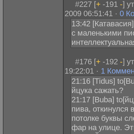
#227 [
+
-191
-
] 
2009 06:51:41 ·
0 К
13:42 [Катавасия
с маленькими пи
интеллектуальна
#176 [
+
-192
-
] у
19:22:01 ·
1 Комме
21:16 [Tidus] to[
йцука сажать?
21:17 [Buba] to[й
пива, откинулся 
потолке буквы с
фар на улице. Эт