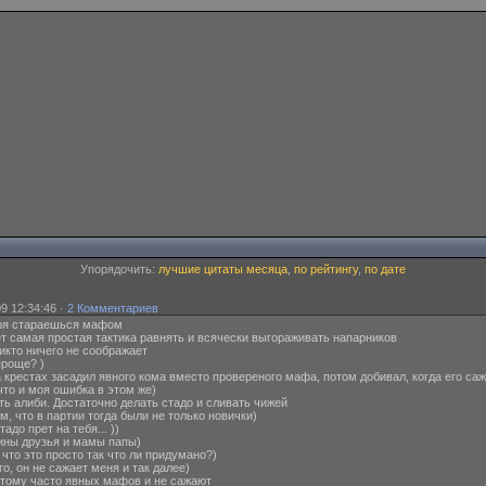
Упорядочить:
лучшие цитаты месяца
,
по рейтингу
,
по дате
9 12:34:46 ·
2 Комментариев
и, зря стараешься мафом
анает самая простая тактика равнять и всячески выгораживать напарников
 никто ничего не соображает
 проще? )
н на крестах засадил явного кома вместо провереного мафа, потом добивал, когда его са
, что и моя ошибка в этом же)
елать алиби. Достаточно делать стадо и сливать чижей
 том, что в партии тогда были не только новички)
стадо прет на тебя... ))
 нужны друзья и мамы папы)
ь, что это просто так что ли придумано?)
 его, он не сажает меня и так далее)
ак потому часто явных мафов и не сажают