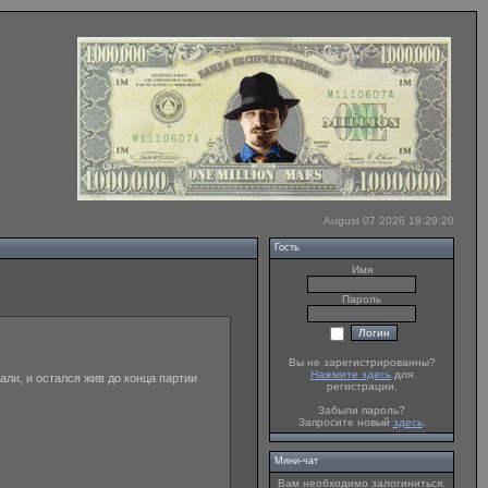
August 07 2026 19:29:20
Гость
Имя
Пароль
Вы не зарегистрированны?
Нажмите здесь
для
жали, и остался жив до конца партии
регистрации.
Забыли пароль?
Запросите новый
здесь
.
Мини-чат
Вам необходимо залогиниться.