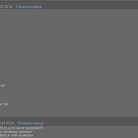
07:18:12 ·
6 Комментариев
маф
а тож
 21:57:51 ·
3 Комментариев
Пух] а кто меня проверил?)
ат проверку зажевал
ВрА] я тебя проверил