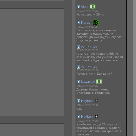
Viper
31/07/2026 16:09
Не прошло и 20 лет
Йогурт
23/07/2026 07:43
За то время, что я сюда не
заходил, в мафке успели
довести до ума якудз и сделать
отдельную улицу
ххГРОБхх
21/05/2026 10:20
го мне значок вешать бб, по
какому праву его у меня изъяли
вообще? я буду жаловаться!!
ххГРОБхх
21/05/2026 10:19
Привет, Катя. Как дела?
kawasaki
30/04/2026 08:07
Дважды бывшая жена.
Благодарю, сердечно.
Hayken
28/04/2026 10:32
с др!
Hayken
27/04/2026 10:36
у тебя завтра др 28 апреля.
поздравляю заранее, мало ли!
какая-то любовница гробика я
так понял.