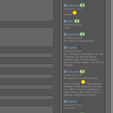
kawasaki
09/04/2026 14:17
И сися
Viper
08/04/2026 20:29
Пися!
kawasaki
30/03/2026 20:50
Я в тебе не сомневалась
Hayken
04/03/2026 08:01
ааа, ты еще и женщина, ник как
у мужика. ну это все равно
грязная лош, 10 лет назад у
меня не было любви, тем более
первой!
kawasaki
26/02/2026 22:04
Интересные у тебя вопросы
спустя 10 лет
Твоя первая
любовь. Твой первый влажный
сон. Мой голос ты слышишь в
шуме ветра, свет моих глаз ты
видишь смотря на солнце.
Hayken
08/02/2026 20:17
ты кто еп