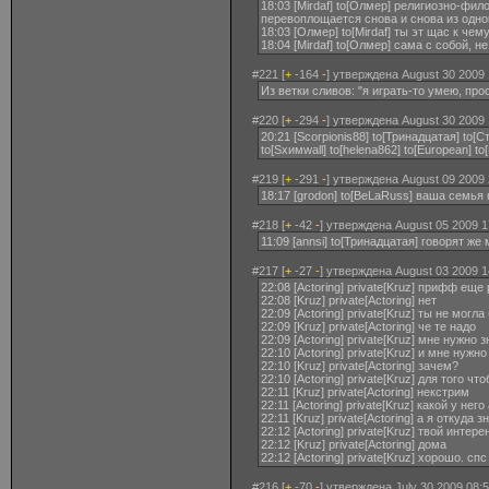
18:03 [Mirdaf] to[Олмер] религиозно-ф
перевоплощается снова и снова из одног
18:03 [Олмер] to[Mirdaf] ты эт щас к чем
18:04 [Mirdaf] to[Олмер] сама с собой, н
#221 [
+
-164
-
] утверждена August 30 2009 
Из ветки сливов: "я играть-то умею, прос
#220 [
+
-294
-
] утверждена August 30 2009 
20:21 [Scorpionis88] to[Тринадцатая] to[
to[Sxимwall] to[helena862] to[European] t
#219 [
+
-291
-
] утверждена August 09 2009 
18:17 [grodon] to[BeLaRuss] ваша семья
#218 [
+
-42
-
] утверждена August 05 2009 1
11:09 [annsi] to[Тринадцатая] говорят ж
#217 [
+
-27
-
] утверждена August 03 2009 1
22:08 [Actoring] private[Kruz] прифф еще
22:08 [Kruz] private[Actoring] нет
22:09 [Actoring] private[Kruz] ты не могл
22:09 [Kruz] private[Actoring] че те надо
22:09 [Actoring] private[Kruz] мне нужн
22:10 [Actoring] private[Kruz] и мне нужн
22:10 [Kruz] private[Actoring] зачем?
22:10 [Actoring] private[Kruz] для того 
22:11 [Kruz] private[Actoring] некстрим
22:11 [Actoring] private[Kruz] какой у него
22:11 [Kruz] private[Actoring] а я откуда 
22:12 [Actoring] private[Kruz] твой инте
22:12 [Kruz] private[Actoring] дома
22:12 [Actoring] private[Kruz] хорошо. спс
#216 [
+
-70
-
] утверждена July 30 2009 08:5