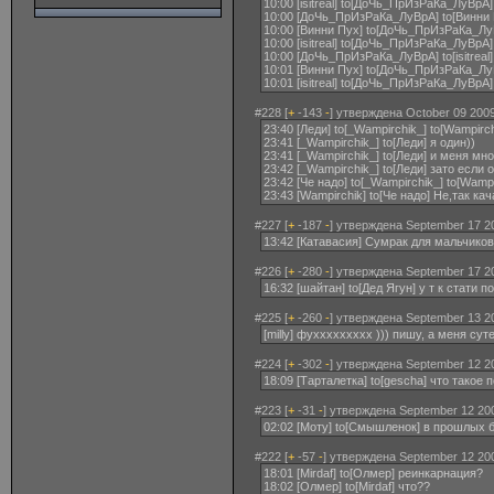
10:00 [isitreal] to[ДоЧь_ПрИзРаКа_ЛуВрА
10:00 [ДоЧь_ПрИзРаКа_ЛуВрА] to[Винни Пух
10:00 [Винни Пух] to[ДоЧь_ПрИзРаКа_Лу
10:00 [isitreal] to[ДоЧь_ПрИзРаКа_ЛуВрА]
10:00 [ДоЧь_ПрИзРаКа_ЛуВрА] to[isitreal
10:01 [Винни Пух] to[ДоЧь_ПрИзРаКа_Лу
10:01 [isitreal] to[ДоЧь_ПрИзРаКа_ЛуВрА
#228 [
+
-143
-
] утверждена October 09 2009
23:40 [Леди] to[_Wampirchik_] to[Wampirc
23:41 [_Wampirchik_] to[Леди] я один))
23:41 [_Wampirchik_] to[Леди] и меня мно
23:42 [_Wampirchik_] to[Леди] зато если
23:42 [Че надо] to[_Wampirchik_] to[Wamp
23:43 [Wampirchik] to[Че надо] Не,так ка
#227 [
+
-187
-
] утверждена September 17 2
13:42 [Катавасия] Сумрак для мальчико
#226 [
+
-280
-
] утверждена September 17 2
16:32 [шайтан] to[Дед Ягун] у т к стати 
#225 [
+
-260
-
] утверждена September 13 2
[milly] фуххххххххх ))) пишу, а меня су
#224 [
+
-302
-
] утверждена September 12 2
18:09 [Тарталетка] to[gescha] что такое 
#223 [
+
-31
-
] утверждена September 12 200
02:02 [Моту] to[Смышленок] в прошлых б
#222 [
+
-57
-
] утверждена September 12 200
18:01 [Mirdaf] to[Олмер] реинкарнация?
18:02 [Олмер] to[Mirdaf] что??