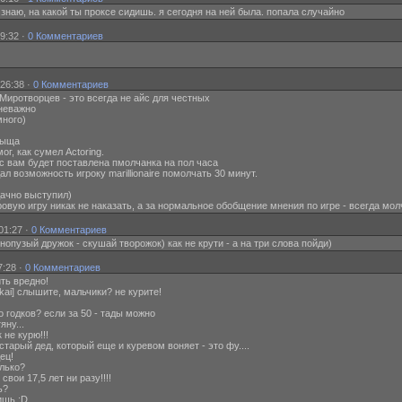
ати знаю, на какой ты проксе сидишь. я сегодня на ней была. попала случайно
9:32 ·
0 Комментариев
:26:38 ·
0 Комментариев
из Миротворцев - это всегда не айс для честных
 неважно
много)
+тыща
г, как сумел Actoring.
ейчас вам будет поставлена пмолчанка на пол часа
л возможность игроку marillionaire помолчать 30 минут.
Удачно выступил)
херовую игру никак не наказать, а за нормальное обобщение мнения по игре - всегда мол
01:27 ·
0 Комментариев
снопузый дружок - скушай творожок) как не крути - а на три слова пойди)
7:28 ·
0 Комментариев
рить вредно!
okai] слышите, мальчики? не курите!
ько годков? если за 50 - тады можно
яну...
 не курю!!!
, старый дед, который еще и куревом воняет - это фу....
ец!
олько?
свои 17,5 лет ни разу!!!!
ь?
шишь :D