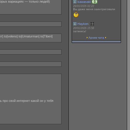
оторых вариациях — только людей)
kawasaki
26/01/2026 02:22
Вы даже меня заинтриговали
Hayken
20/01/2026 15:58
заткнись!
 to[veleno] to[Umaturman] to[Tiberi]
Архив чата
шь про свой интернет какой он у тебя