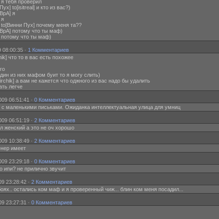
] я тебя проверил
] to[isitreal] и кто из вас?)
ВрА] я
 я
] to[Винни Пух] почему меня та??
ВрА] потому что ты маф)
] потому что ты маф)
 08:00:35 ·
1 Комментариев
hik] что то в вас есть похожее
го
 один из них мафом буит то я могу слить)
irchik] а вам не кажется что оджного из вас надо бы удалить
чать легче
009 06:51:41 ·
0 Комментариев
в с маленькими письками. Ожиданка интеллектуальная улица для умниц
009 06:51:19 ·
2 Комментариев
пол женский а это не оч хорошо
009 10:38:49 ·
2 Комментариев
тенер имеет
009 23:29:18 ·
0 Комментариев
по ипи? не прилично звучит
9 23:28:42 ·
2 Комментариев
оях.. остались ком маф и я проверенный чиж... блин ком меня посадил...
9 23:27:31 ·
0 Комментариев