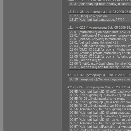
02:31 [noir chat] to[Public Enemy] я кст
#215 [
+
-35
-
] утверждена July 23 2009 16:5
16:27 [Dana] не мороз он
16:27 [Kolchuginka] дана мороз?????
#214 [
+
-226
-
] утверждена July 05 2009 15
22:01 [marillionaire] Да ладно вам. Ком 
22:01 [marillionaire] Посажен-не посажен
22:01 [Метель Августа] to[marillionaire] + 
22:01 [deinos] to[marillionaire] +1 )
22:03 [ЗлойКракозябра] to[marillionaire] 
22:04 [ОМОНОВЕЦ] Авторитет Mirdaf помо
22:05 [Actoring] private[marillionaire] с
22:05 [ОМОНОВЕЦ] Авторитет Actoring да
22:06 [Ocean Soul] пец
22:06 [ЗлойКракозябра] to[marillionaire] 
22:07 [Ocean Soul] вот так всегда - за 
#213 [
+
-42
-
] утверждена June 08 2009 19:
00:19 [Газпром] to[ZVaness] здарова кра
#212 [
+
24
-
] утверждена May 23 2009 20:4
09:55 [Kolchuginka] to[l0_0l] to[Страх] ку
09:55 [Kolchuginka] to[Темочка777] to[Pa
09:55 [l0_0l] to[Kolchuginka] мне мона...
09:56 [Kolchuginka] to[l0_0l] а тебе скол
09:56 [l0_0l] to[Kolchuginka] до 50-и не дот
09:56 [Темочка777] to[Kolchuginka] я и так
09:56 [Kolchuginka] to[l0_0l] хотя знаешь
09:57 [Kolchuginka] to[Темочка777] молод
09:57 [Kolchuginka] to[l0_0l] так лет те ск
09:57 [Темочка777] to[Kolchuginka] за все 
09:57 [Kolchuginka] to[Paokai] а ты куриш
09:57 [Paokai] to[Kolchuginka] только га