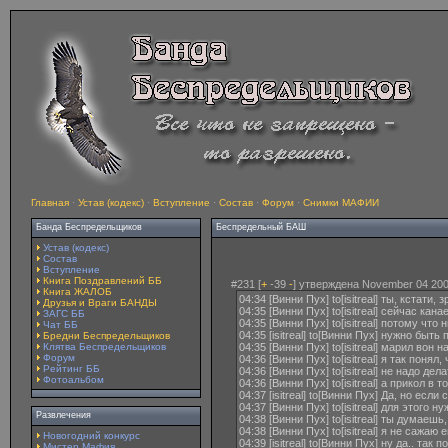
Главная
·
Устав (кодекс)
·
Вступление
·
Состав
·
Форум
·
Снимки МАФИИ
Банда Беспредельщиков
Беспредельный БАШ
Устав (кодекс)
Состав
Вступление
Книга Поздравлений ББ
#231 [
+
-39
-
] утверждена November 04 200
Книга ЖАЛОБ
04:34 [Винни Пух] to[isitreal] ты, кстат
Друзья и Враги БАНДЫ
04:35 [Винни Пух] to[isitreal] сейчас к
ЗАГС ББ
04:35 [Винни Пух] to[isitreal] потому что
Чат ББ
04:35 [isitreal] to[Винни Пух] нужно быть
Бредни Беспредельщиков
Клятва Беспредельщиков
04:35 [Винни Пух] to[isitreal] марил во
Форум
04:36 [Винни Пух] to[isitreal] я так понял
Рейтинг ББ
04:36 [Винни Пух] to[isitreal] не надо д
Фотоальбом
04:36 [Винни Пух] to[isitreal] а прикол в
04:37 [isitreal] to[Винни Пух] Да, но если 
04:37 [Винни Пух] to[isitreal] для этого
Развлечения
04:38 [Винни Пух] to[isitreal] ты думаеш
04:38 [Винни Пух] to[isitreal] я не сажаю
Новогодний конкурс
04:39 [isitreal] to[Винни Пух] ну да.. т
Мистер Мафия