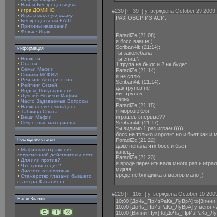
Найти Беспредельщика
игра ДОМИНО
#230 [
+
-39
-
] утверждена October 29 2009 
Игра в весёлую сказку
РАЗГОВОР ИЗ АСИ:
Беспредельный БАШ
Причины наказаний
Флеш - Игры
ParadiZe ‎(21:08):
я босс вааще )
Seriban4ik ‎(21:14):
Информация
ты заколебала
Новости
ты спиш?
Статьи
1 трупа не было и 2 не будет
Семьи Мафии
ParadiZe ‎(21:14):
Снимки МАФИИ
я не сплю
Рейтинг Авторитетов
Seriban4ik ‎(21:14):
Рейтинг Семей
дак трупов нет
Индекс Популярности
нет трупов
Лучший Новичок Мафии
твоих
Часто Задаваемые Вопросы
ParadiZe ‎(21:15):
Начисление очков/денег
я морозю бля
Таблица Опыта
играшеь впервые??
Вещи Мафии
Секретные материалы
Seriban4ik ‎(21:17):
ты видимо 1 раз играеш))))
босс не только морозит но и бьет как и 
Последние статьи
ParadiZe ‎(21:22):
даже ненала что босс и бьёт
Мафия как отражение
капец...
современной действительности
ParadiZe ‎(21:23):
Для или против?
я вроде перечитывала много раз и играл
Что происходит?!
мдяяя....
Диалоги о животных.
вроде не блядинка а мозгов мало ))
Стажерство глазами бывшего
стажера Фаталиста
#229 [
+
-105
-
] утверждена October 10 2009
Наши Значки
10:00 [ДоЧь_ПрИзРаКа_ЛуВрА] to[Винни 
10:00 [ДоЧь_ПрИзРаКа_ЛуВрА] у меня ч
10:00 [Винни Пух] to[ДоЧь_ПрИзРаКа_Лу