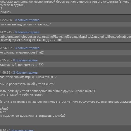
илософская доктрина, согласно которой бессмертная сущность живого существа (в нек
о тела в другое.
у?
е видно?
14:26:50 ·
0 Комментариев
то я не так вдумчиво читаю лог..."
14:25:45 ·
0 Комментариев
Стаффордшир] to[русская рулетка] to[Ланик] to[ЗвездоМать] to[Дашуня] to[Волшебный свет]
o[DeWalt] to[BeLaRuss] РОТА ПОДЬЕБ!!!!!!!!!!
20:47:02 ·
3 Комментариев
 не филиал миротворцев?))))))
7:35:20 ·
0 Комментариев
е маф умный! при чем тут я???
4:49:59 ·
3 Комментариев
 раз. тебе знаком игрк с ником micRO?
а б мне рассказать какой у тебя инет?
о знать, почему у тебя совпадение по айпи с другим игроко micRO
о знать, какой у тебя интернет
чтобы знать ставить вам запрет или нет. в этом нет ничгео дурного еслиты мне расскаже
 айпи?
знаю?
рент подключен дома или ты играешь с клуба?
6:16 ·
1 Комментариев