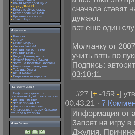
Найти Беспредельщика
сначала ставят н
игра ДОМИНО
Игра в весёлую сказку
Беспредельный БАШ
думают.
Причины наказаний
Флеш - Игры
вот еще один слу
Информация
Новости
Статьи
Семьи Мафии
Молчанку от 2007
Снимки МАФИИ
Рейтинг Авторитетов
учитывать по пук
Рейтинг Семей
Индекс Популярности
Лучший Новичок Мафии
Подпись: авторит
Часто Задаваемые Вопросы
Начисление очков/денег
Таблица Опыта
03:10:11
Вещи Мафии
Секретные материалы
Последние статьи
#27 [
+
-159
-
] ут
Мафия как отражение
современной действительности
Для или против?
00:43:21 ·
7 Комме
Что происходит?!
Диалоги о животных.
Стажерство глазами бывшего
Информация от а
стажера Фаталиста
Запрет на игру в
Наши Значки
Джулия. Причина