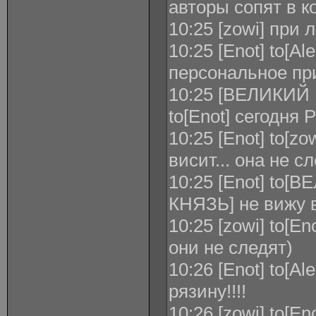
авторы сопят в к
10:25 [zowi] при
10:25 [Enot] to[A
персональное пр
10:25 [ВЕЛИКИ
to[Enot] сегодня
10:25 [Enot] to[zo
висит... она не с
10:25 [Enot] t
КНЯЗЬ] не вижу 
10:25 [zowi] to[E
они не следят)
10:26 [Enot] to[Al
рязину!!!!
10:26 [zowi] to[E