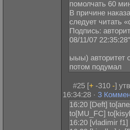
помолчать 60 мину
В причине наказа
следует читать «с
Подпись: авторите
08/11/07 22:35:28
ыыы) авторитет 
потом подумал
#25 [
+
-310
-
] ут
16:34:28 ·
3 Комме
16:20 [Deft] to[апе
to[MU_FC] to[kisy
16:20 [vladimir f1]