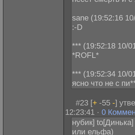
sane (19:52:16 10
:-D
*** (19:52:18 10/0
*ROFL*
*** (19:52:34 10/0
ясно что не с пи**
#23 [
+
-55
-
] утв
12:23:41 ·
0 Комме
нубик] to[Динька
или ельфа)