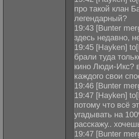
про такой клан 
легендарный?
19:43 [Bunter mer
здесь недавно, н
19:45 [Hayken] to
брали туда толь
кино Люди-Икс? в
каждого свои спо
19:46 [Bunter merg
19:47 [Hayken] to[
потому что всё э
угадывать на 100
расскажу.. хочеш
19:47 [Bunter mer