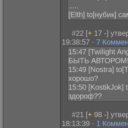
.....
[Elth] to[нубик] 
#22 [
+
17
-
] утв
19:38:57 ·
7 Комме
15:47 [Twilight 
БЫТЬ АВТОРОМ!!!
15:49 [Nostra] to[
хорошо?
15:50 [KostikJok] 
здороф??
#21 [
+
98
-
] утв
18:13:39 ·
1 Комме