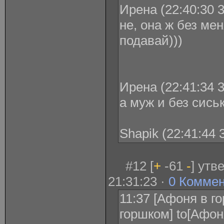
Ирена (22:40:30 3
не, она ж без мен
подавай)))
Ирена (22:41:34 3
а муж и без сиськ
Shapik (22:41:44 
#12 [
+
-61
-
] утв
21:31:23 ·
0 Комме
11:37 [Афоня в г
горшком] to[Афон