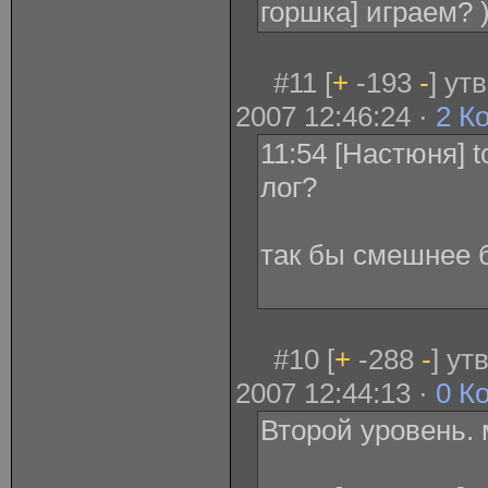
горшка] играем? 
#11 [
+
-193
-
] ут
2007 12:46:24 ·
2 К
11:54 [Настюня] to
лог?
так бы смешнее б
#10 [
+
-288
-
] у
2007 12:44:13 ·
0 К
Второй уровень.