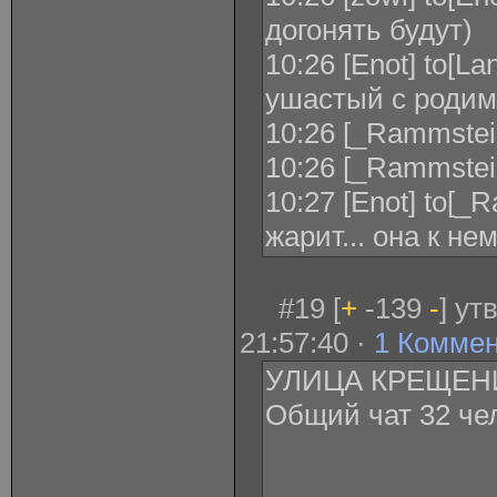
догонять будут)
10:26 [Enot] to[La
ушастый с родимк
10:26 [_Rammstein_
10:26 [_Rammstei
10:27 [Enot] to[_
жарит... она к не
#19 [
+
-139
-
] ут
21:57:40 ·
1 Комме
УЛИЦА КРЕЩЕН
Общий чат 32 че