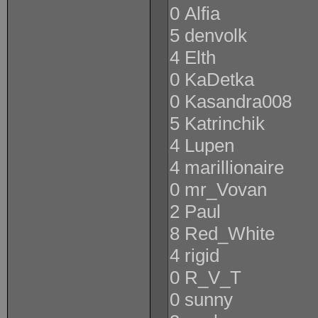
0 Alfia
5 denvolk
4 Elth
0 KaDetka
0 Kasandra008
5 Katrinchik
4 Lupen
4 marillionaire
0 mr_Vovan
2 Paul
8 Red_White
4 rigid
0 R_V_T
0 sunny