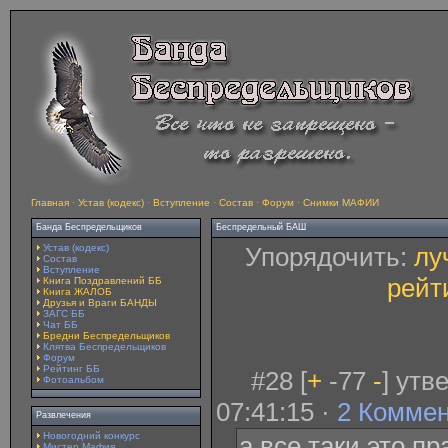
Главная
·
Устав (кодекс)
·
Вступление
·
Состав
·
Форум
·
Снимки МАФИИ
Банда Беспредельщиков
Беспредельный БАШ
Устав (кодекс)
Упорядочить:
лу
Состав
Вступление
рейт
Книга Поздравлений ББ
Книга ЖАЛОБ
Друзья и Враги БАНДЫ
ЗАГС ББ
Чат ББ
Бредни Беспредельщиков
Клятва Беспредельщиков
Форум
Рейтинг ББ
#28 [
+
-77
-
] утв
Фотоальбом
07:41:15 ·
2 Комме
Развлечения
Новогодний конкурс
а все таки это п
Мистер Мафия