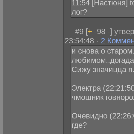
11:54 [Настюня] to
лог?
#9 [
+
-98
-
] утве
23:54:48 ·
2 Комме
и снова о старом
любимом..догада
Сижу значицца я. 
Электра (22:21:50
чмошник говноро
Очевидно (22:26:
где?