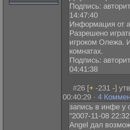
Подпись: авторит
14:47:40
Информация от а
Разрешено играть
игроком Олежа. 
комнатах.
Подпись: авторит
04:41:38
#26 [
+
-231
-
] ут
00:40:29 ·
4 Комме
запись в инфе у о
"2007-11-08 22:32
Angel дал возможн