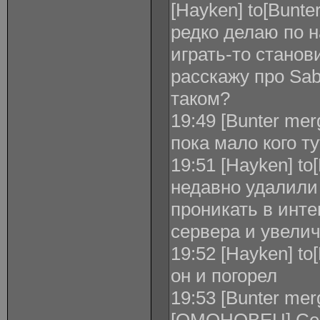
[Hayken] to[Bunte
редко делаю по н
играть-то станов
расскажу про Sa
таком?
19:49 [Bunter merg
пока мало кого т
19:51 [Hayken] to[
недавно удалили 
проникать в инт
сервера и увелич
19:52 [Hayken] to
он и погорел
19:53 [Bunter mer