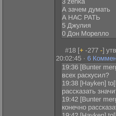
3 zenka
А зачем думать
А НАС РАТЬ
5 Джулия
0 Дон Морелло
#18 [
+
-277
-
] ут
20:02:45 ·
6 Комме
19:36 [Bunter mer
всех раскусил?
19:38 [Hayken] to
рассказать значи
19:42 [Bunter merg
конечно рассказа
19:42 [Hayken] t