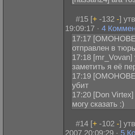
#15 [
+
-132
-
] ут
19:09:17 ·
4 Комме
17:17 [ОМОНОВЕЦ
отправлен в тюрь
17:18 [mr_Vovan]
заметить я её пе
17:19 [ОМОНОВЕ
убит
17:20 [Don Virtex
могу сказать :)
#14 [
+
-102
-
] у
2007 20:09:29 ·
5 К