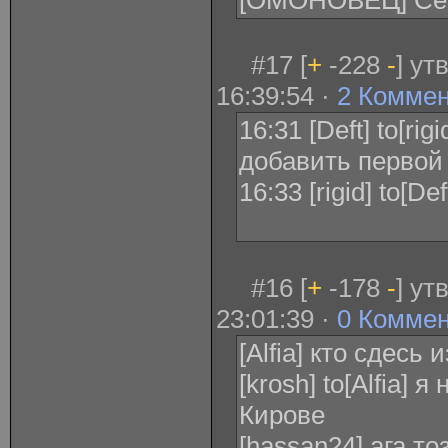
[ОМОНОВЕЦ] Сер
#17 [
+
-228
-
] ут
16:39:54 ·
2 Комме
16:31 [Deft] to[ri
добавить первой 
16:33 [rigid] to[D
#16 [
+
-178
-
] ут
23:01:39 ·
0 Комме
[Alfia] кто сдесь
[krosh] to[Alfia] 
Кирове
[hassan24] ага т