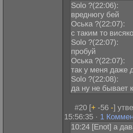
Solo ?(22:06):
вреднюгу бей
Оська ?(22:07):
с таким то висяк
Solo ?(22:07):
пробуй
Оська ?(22:07):
так у меня даже 
Solo ?(22:08):
да ну не бывает 
#20 [
+
-56
-
] утв
15:56:35 ·
1 Комме
10:24 [Enot] а д