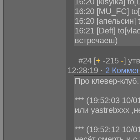
16:20 [kisylka] to[
16:20 [MU_FC] to[
16:20 [апельсин] 
16:21 [Deft] to[vl
встречаеш)
#24 [
+
-215
-
] ут
12:28:19 ·
2 Комме
Про клевер-клуб..
*** (19:52:03 10/0
или yastrebxxx ,н
*** (19:52:12 10/0
несёт смерть и с 