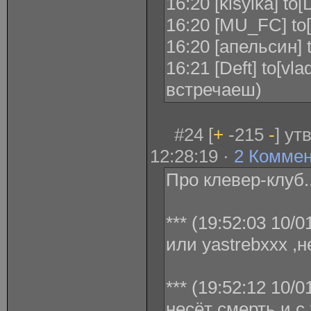
16:20 [kisylka] to[
16:20 [MU_FC] to[
16:20 [апельсин] 
16:21 [Deft] to[vl
встречаеш)
#24 [
+
-215
-
] ут
12:28:19 ·
2 Комме
Про клевер-клуб..
*** (19:52:03 10/0
или yastrebxxx ,н
*** (19:52:12 10/0
несёт смерть и с 