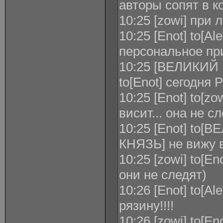
авторы сопят в к
10:25 [zowi] при
10:25 [Enot] to[A
персональное пр
10:25 [ВЕЛИКИ
to[Enot] сегодня
10:25 [Enot] to[zo
висит... она не с
10:25 [Enot] t
КНЯЗЬ] не вижу 
10:25 [zowi] to[E
они не следят)
10:26 [Enot] to[Al
рязину!!!!
10:26 [zowi] to[E