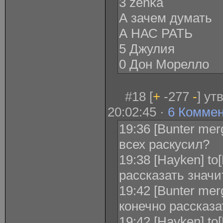
3 zenka
А зачем думать
А НАС РАТЬ
5 Джулия
0 Дон Морелло
#18 [
+
-277
-
] ут
20:02:45 ·
6 Комме
19:36 [Bunter mer
всех раскусил?
19:38 [Hayken] to
рассказать значи
19:42 [Bunter merg
конечно рассказа
19:42 [Hayken] t