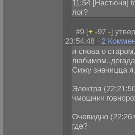
11:54 [Настюня] to
лог?
#9 [
+
-97
-
] утве
23:54:48 ·
2 Комме
и снова о старом
любимом..догада
Сижу значицца я. 
Электра (22:21:50
чмошник говноро
Очевидно (22:26:
где?