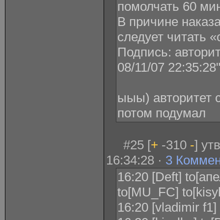
помолчать 60 мину
В причине наказа
следует читать «с
Подпись: авторите
08/11/07 22:35:28
ыыы) авторитет 
потом подумал
#25 [
+
-310
-
] ут
16:34:28 ·
3 Комме
16:20 [Deft] to[апе
to[MU_FC] to[kisy
16:20 [vladimir f1]