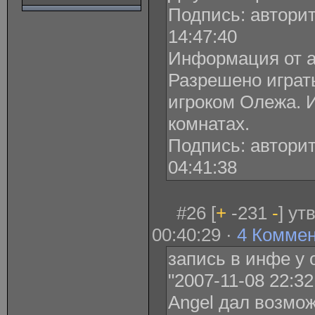
Подпись: авторит
14:47:40
Информация от а
Разрешено играть
игроком Олежа. 
комнатах.
Подпись: авторит
04:41:38
#26 [
+
-231
-
] ут
00:40:29 ·
4 Комме
запись в инфе у о
"2007-11-08 22:32
Angel дал возможн