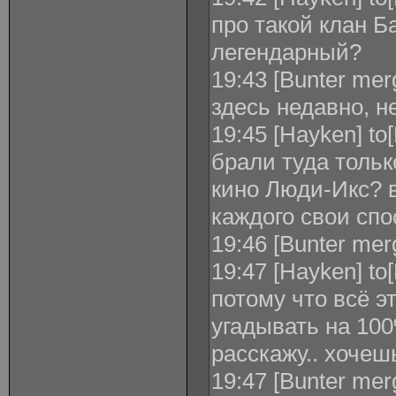
про такой клан 
легендарный?
19:43 [Bunter mer
здесь недавно, н
19:45 [Hayken] to
брали туда толь
кино Люди-Икс? в
каждого свои спо
19:46 [Bunter merg
19:47 [Hayken] to[
потому что всё э
угадывать на 100
расскажу.. хочеш
19:47 [Bunter mer