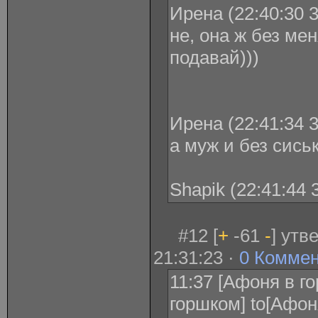
Ирена (22:40:30 3
не, она ж без мен
подавай)))
Ирена (22:41:34 3
а муж и без сиськ
Shapik (22:41:44 
#12 [
+
-61
-
] утв
21:31:23 ·
0 Комме
11:37 [Афоня в г
горшком] to[Афон