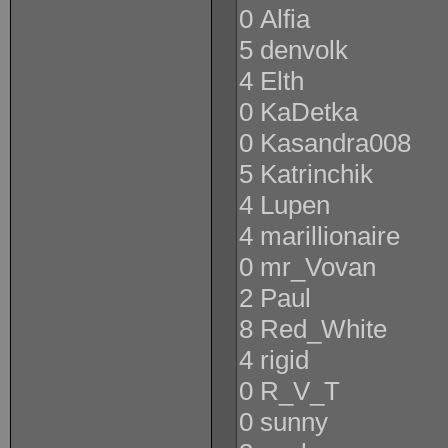
0 Alfia
5 denvolk
4 Elth
0 KaDetka
0 Kasandra008
5 Katrinchik
4 Lupen
4 marillionaire
0 mr_Vovan
2 Paul
8 Red_White
4 rigid
0 R_V_T
0 sunny