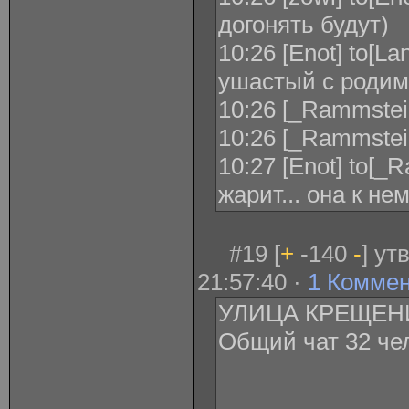
догонять будут)
10:26 [Enot] to[La
ушастый с родимк
10:26 [_Rammstein_
10:26 [_Rammstei
10:27 [Enot] to[_
жарит... она к не
#19 [
+
-140
-
] ут
21:57:40 ·
1 Комме
УЛИЦА КРЕЩЕН
Общий чат 32 че