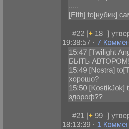
.....
[Elth] to[нубик] 
#22 [
+
18
-
] утв
19:38:57 ·
7 Комме
15:47 [Twilight 
БЫТЬ АВТОРОМ!!!
15:49 [Nostra] to[
хорошо?
15:50 [KostikJok] 
здороф??
#21 [
+
99
-
] утв
18:13:39 ·
1 Комме