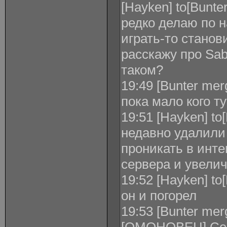
[Hayken] to[Bunte
редко делаю по н
играть-то станов
расскажу про Sa
таком?
19:49 [Bunter merg
пока мало кого т
19:51 [Hayken] to[
недавно удалили 
проникать в инт
сервера и увелич
19:52 [Hayken] to
он и погорел
19:53 [Bunter mer