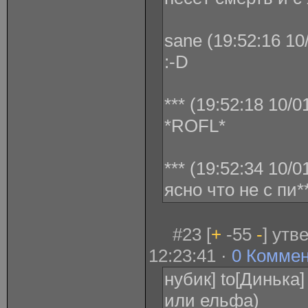
sane (19:52:16 10
:-D
*** (19:52:18 10/0
*ROFL*
*** (19:52:34 10/0
ясно что не с пи**
#23 [
+
-55
-
] утв
12:23:41 ·
0 Комме
нубик] to[Динька
или ельфа)