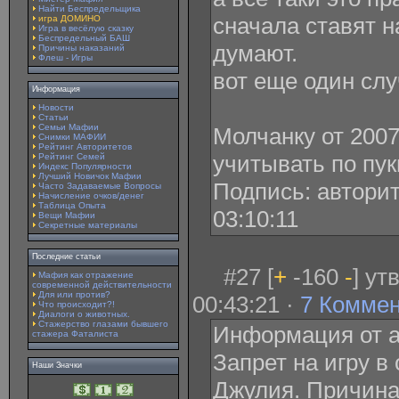
Найти Беспредельщика
сначала ставят н
игра ДОМИНО
Игра в весёлую сказку
Беспредельный БАШ
думают.
Причины наказаний
Флеш - Игры
вот еще один слу
Информация
Новости
Статьи
Семьи Мафии
Молчанку от 2007
Снимки МАФИИ
Рейтинг Авторитетов
учитывать по пук
Рейтинг Семей
Индекс Популярности
Лучший Новичок Мафии
Подпись: авторит
Часто Задаваемые Вопросы
Начисление очков/денег
Таблица Опыта
03:10:11
Вещи Мафии
Секретные материалы
Последние статьи
#27 [
+
-160
-
] ут
Мафия как отражение
современной действительности
Для или против?
00:43:21 ·
7 Комме
Что происходит?!
Диалоги о животных.
Стажерство глазами бывшего
Информация от а
стажера Фаталиста
Запрет на игру в
Наши Значки
Джулия. Причина