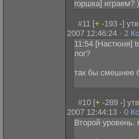
горшка] играем? 
#11 [
+
-193
-
] ут
2007 12:46:24 ·
2 К
11:54 [Настюня] to
лог?
так бы смешнее б
#10 [
+
-289
-
] у
2007 12:44:13 ·
0 К
Второй уровень.