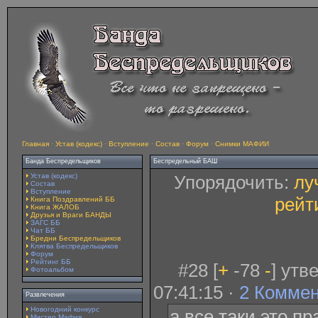
Главная
·
Устав (кодекс)
·
Вступление
·
Состав
·
Форум
·
Снимки МАФИИ
Банда Беспредельщиков
Беспредельный БАШ
Устав (кодекс)
Упорядочить:
лу
Состав
Вступление
рейт
Книга Поздравлений ББ
Книга ЖАЛОБ
Друзья и Враги БАНДЫ
ЗАГС ББ
Чат ББ
Бредни Беспредельщиков
Клятва Беспредельщиков
Форум
Рейтинг ББ
#28 [
+
-78
-
] утв
Фотоальбом
07:41:15 ·
2 Комме
Развлечения
Новогодний конкурс
а все таки это п
Мистер Мафия