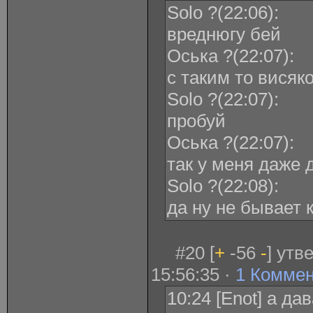
Solo ?(22:06):
вреднюгу бей
Оська ?(22:07):
с таким то висяк
Solo ?(22:07):
пробуй
Оська ?(22:07):
так у меня даже 
Solo ?(22:08):
да ну не бывает 
#20 [
+
-56
-
] утв
15:56:35 ·
1 Комме
10:24 [Enot] а д