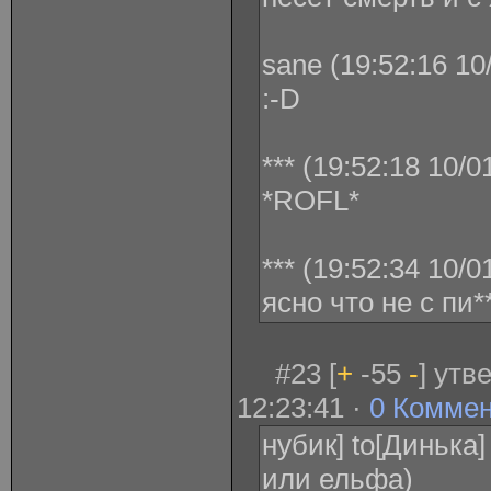
sane (19:52:16 10
:-D
*** (19:52:18 10/0
*ROFL*
*** (19:52:34 10/0
ясно что не с пи**
#23 [
+
-55
-
] утв
12:23:41 ·
0 Комме
нубик] to[Динька
или ельфа)