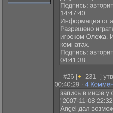
Подпись: авторит
14:47:40
Информация от а
Разрешено играть
игроком Олежа. 
комнатах.
Подпись: авторит
04:41:38
#26 [
+
-231
-
] ут
00:40:29 ·
4 Комме
запись в инфе у о
"2007-11-08 22:32
Angel дал возможн