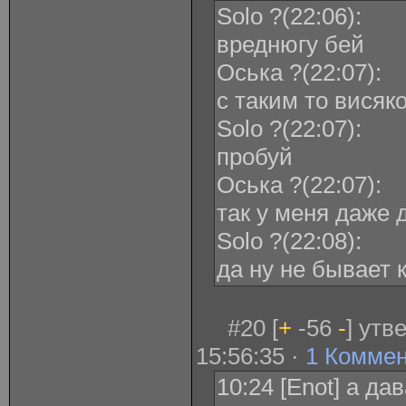
Solo ?(22:06):
вреднюгу бей
Оська ?(22:07):
с таким то висяк
Solo ?(22:07):
пробуй
Оська ?(22:07):
так у меня даже 
Solo ?(22:08):
да ну не бывает 
#20 [
+
-56
-
] утв
15:56:35 ·
1 Комме
10:24 [Enot] а д