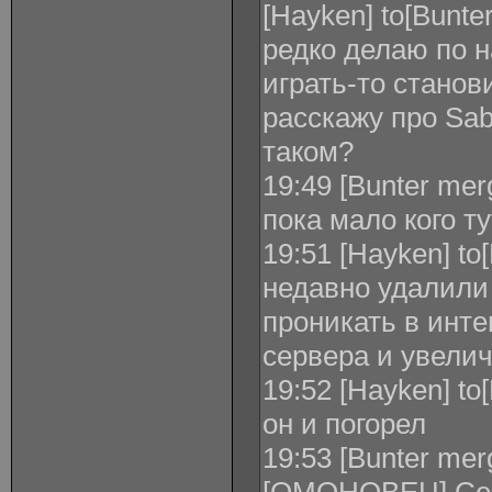
[Hayken] to[Bunte
редко делаю по н
играть-то станов
расскажу про Sa
таком?
19:49 [Bunter merg
пока мало кого т
19:51 [Hayken] to[
недавно удалили 
проникать в инт
сервера и увелич
19:52 [Hayken] to
он и погорел
19:53 [Bunter mer