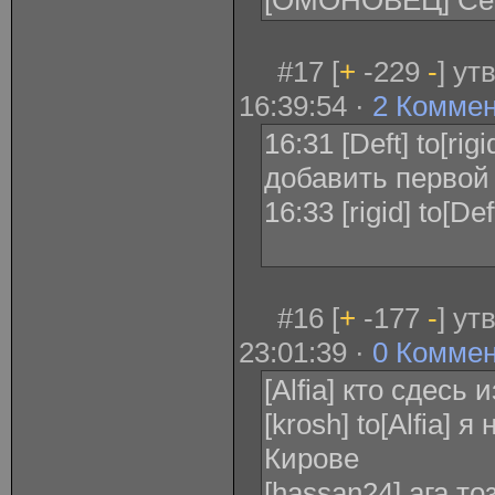
[ОМОНОВЕЦ] Сер
#17 [
+
-229
-
] ут
16:39:54 ·
2 Комме
16:31 [Deft] to[ri
добавить первой 
16:33 [rigid] to[D
#16 [
+
-177
-
] ут
23:01:39 ·
0 Комме
[Alfia] кто сдесь
[krosh] to[Alfia] 
Кирове
[hassan24] ага т