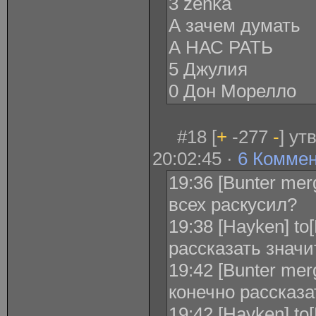
3 zenka
А зачем думать
А НАС РАТЬ
5 Джулия
0 Дон Морелло
#18 [
+
-277
-
] ут
20:02:45 ·
6 Комме
19:36 [Bunter mer
всех раскусил?
19:38 [Hayken] to
рассказать значи
19:42 [Bunter merg
конечно рассказа
19:42 [Hayken] t