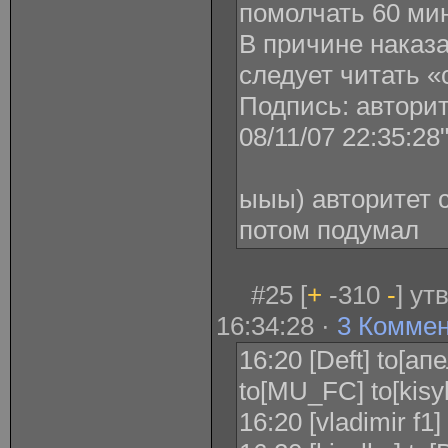
помолчать 60 мину
В причине наказа
следует читать «с
Подпись: авторите
08/11/07 22:35:28
ыыы) авторитет 
потом подумал
#25 [
+
-310
-
] ут
16:34:28 ·
3 Комме
16:20 [Deft] to[апе
to[MU_FC] to[kisy
16:20 [vladimir f1]