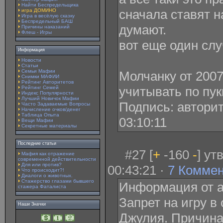
Найти Беспредельщика
сначала ставят н
игра ДОМИНО
Игра в весёлую сказку
Беспредельный БАШ
думают.
Причины наказаний
Флеш - Игры
вот еще один слу
Информация
Новости
Статьи
Семьи Мафии
Молчанку от 2007
Снимки МАФИИ
Рейтинг Авторитетов
учитывать по пук
Рейтинг Семей
Индекс Популярности
Лучший Новичок Мафии
Подпись: авторит
Часто Задаваемые Вопросы
Начисление очков/денег
Таблица Опыта
03:10:11
Вещи Мафии
Секретные материалы
Последние статьи
#27 [
+
-160
-
] ут
Мафия как отражение
современной действительности
Для или против?
00:43:21 ·
7 Комме
Что происходит?!
Диалоги о животных.
Стажерство глазами бывшего
Информация от а
стажера Фаталиста
Запрет на игру в
Наши Значки
Джулия. Причина