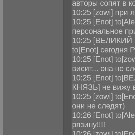
авторы сопят в к
10:25 [zowi] при
10:25 [Enot] to[A
персональное пр
10:25 [ВЕЛИКИ
to[Enot] сегодня
10:25 [Enot] to[zo
висит... она не с
10:25 [Enot] t
КНЯЗЬ] не вижу 
10:25 [zowi] to[E
они не следят)
10:26 [Enot] to[Al
рязину!!!!
10:26 [zowi] to[E