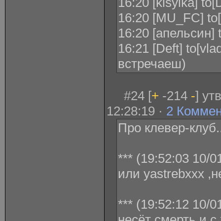
16:20 [kisylka] to[
16:20 [MU_FC] to[
16:20 [апельсин] 
16:21 [Deft] to[vl
встречаеш)
#24 [
+
-214
-
] ут
12:28:19 ·
2 Комме
Про клевер-клуб..
*** (19:52:03 10/0
или yastrebxxx ,н
*** (19:52:12 10/0
несёт смерть и с 