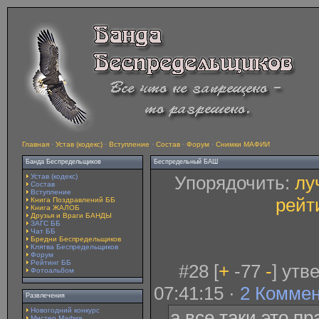
Главная
·
Устав (кодекс)
·
Вступление
·
Состав
·
Форум
·
Снимки МАФИИ
Банда Беспредельщиков
Беспредельный БАШ
Устав (кодекс)
Упорядочить:
лу
Состав
Вступление
рейт
Книга Поздравлений ББ
Книга ЖАЛОБ
Друзья и Враги БАНДЫ
ЗАГС ББ
Чат ББ
Бредни Беспредельщиков
Клятва Беспредельщиков
Форум
Рейтинг ББ
#28 [
+
-77
-
] утв
Фотоальбом
07:41:15 ·
2 Комме
Развлечения
Новогодний конкурс
а все таки это п
Мистер Мафия