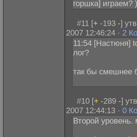
горшка] играем? 
#11 [
+
-193
-
] ут
2007 12:46:24 ·
2 К
11:54 [Настюня] to
лог?
так бы смешнее б
#10 [
+
-289
-
] у
2007 12:44:13 ·
0 К
Второй уровень.