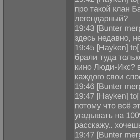
про такой клан 
легендарный?
19:43 [Bunter mer
здесь недавно, н
19:45 [Hayken] to
брали туда толь
кино Люди-Икс? в
каждого свои спо
19:46 [Bunter merg
19:47 [Hayken] to[
потому что всё э
угадывать на 100
расскажу.. хочеш
19:47 [Bunter mer