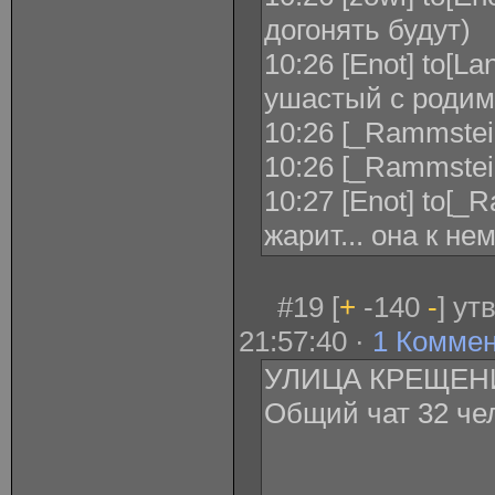
догонять будут)
10:26 [Enot] to[La
ушастый с родимк
10:26 [_Rammstein_
10:26 [_Rammstei
10:27 [Enot] to[_
жарит... она к не
#19 [
+
-140
-
] ут
21:57:40 ·
1 Комме
УЛИЦА КРЕЩЕН
Общий чат 32 че