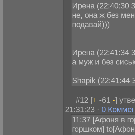
Ирена (22:40:30 3
не, она ж без мен
подавай)))
Ирена (22:41:34 3
а муж и без сиськ
Shapik (22:41:44 
#12 [
+
-61
-
] утв
21:31:23 ·
0 Комме
11:37 [Афоня в г
горшком] to[Афон