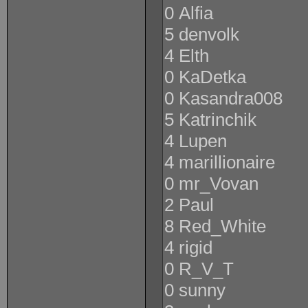
0 Alfia
5 denvolk
4 Elth
0 KaDetka
0 Kasandra008
5 Katrinchik
4 Lupen
4 marillionaire
0 mr_Vovan
2 Paul
8 Red_White
4 rigid
0 R_V_T
0 sunny