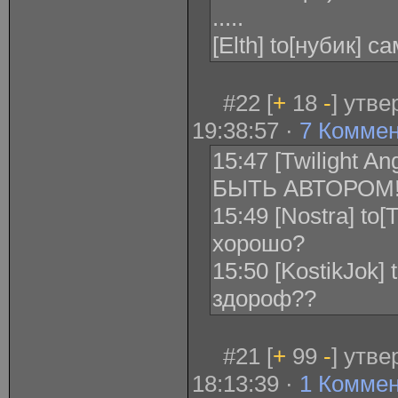
.....
[Elth] to[нубик] 
#22 [
+
18
-
] утв
19:38:57 ·
7 Комме
15:47 [Twilight 
БЫТЬ АВТОРОМ!!!
15:49 [Nostra] to[
хорошо?
15:50 [KostikJok] 
здороф??
#21 [
+
99
-
] утв
18:13:39 ·
1 Комме