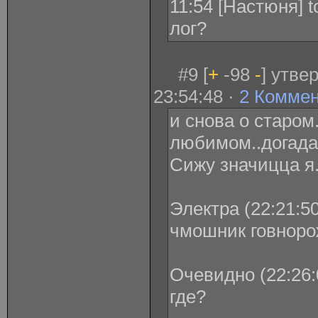
11:54 [Настюня] to
лог?
#9 [
+
-98
-
] утве
23:54:48 ·
2 Комме
и снова о старом
любимом..догада
Сижу значицца я. 
Электра (22:21:50
чмошник говноро
Очевидно (22:26:
где?