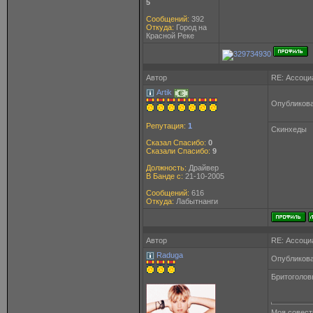
5
Сообщений:
392
Откуда:
Город на
Красной Реке
Автор
RE: Ассоци
Artik
Опубликова
Репутация:
1
Скинхеды
Сказал Спасибо:
0
Сказали Спасибо:
9
Должность:
Драйвер
В Банде с:
21-10-2005
Сообщений:
616
Откуда:
Лабытнанги
Автор
RE: Ассоци
Raduga
Опубликова
Бритоголов
Моя совесть