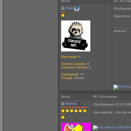
Автор
RE: Ассоци
Леди
Опубликова
Лермонтов
Мафишь?
Репутация:
0
Сказал Спасибо:
0
Сказали Спасибо:
1
Сообщений:
47
Откуда:
Липецк
Автор
RE: Ассоциации
Hayken
Опубликовано 12-11-2006
горы кавказа... или где о