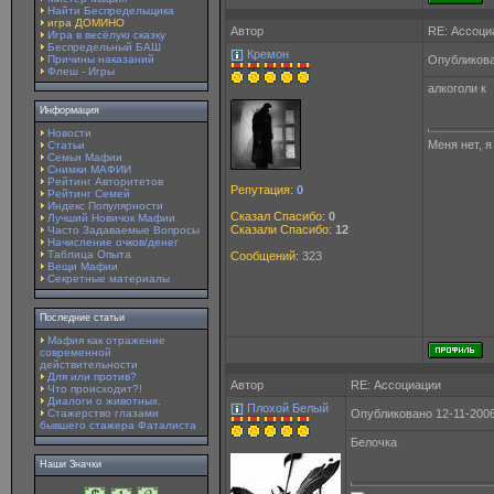
Найти Беспредельщика
игра ДОМИНО
Автор
RE: Ассоци
Игра в весёлую сказку
Беспредельный БАШ
Кремон
Причины наказаний
Опубликова
Флеш - Игры
алкоголи к
Информация
Новости
Меня нет, 
Статьи
Семьи Мафии
Снимки МАФИИ
Рейтинг Авторитетов
Репутация:
0
Рейтинг Семей
Индекс Популярности
Сказал Спасибо:
0
Лучший Новичок Мафии
Сказали Спасибо:
12
Часто Задаваемые Вопросы
Начисление очков/денег
Таблица Опыта
Сообщений:
323
Вещи Мафии
Секретные материалы
Последние статьи
Мафия как отражение
современной
действительности
Для или против?
Автор
RE: Ассоциации
Что происходит?!
Диалоги о животных.
Плохой Белый
Стажерство глазами
Опубликовано 12-11-2006
бывшего стажера Фаталиста
Белочка
Наши Значки