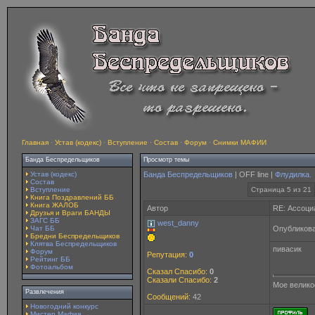
Главная
·
Устав (кодекс)
·
Вступление
·
Состав
·
Форум
·
Снимки МАФИИ
Банда Беспредельщиков
Просмотр темы
Устав (кодекс)
Банда Беспредельщиков
| OFF line |
Флудилка.
Состав
Вступление
Страница 5 из 21
Книга Поздравлений ББ
Книга ЖАЛОБ
Автор
RE: Ассоци
Друзья и Враги БАНДЫ
ЗАГС ББ
west_danny
Чат ББ
Опубликова
Бредни Беспредельщиков
Клятва Беспредельщиков
пивасик
Форум
Репутация:
0
Рейтинг ББ
Фотоальбом
Сказал Спасибо:
0
Сказали Спасибо:
2
Мое великос
Развлечения
Сообщений:
42
Новогодний конкурс
Мистер Мафия