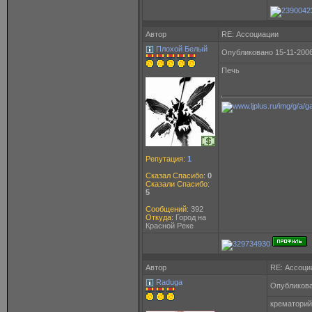
Автор
RE: Ассоциации
Плохой Белый
Опубликовано 15-11-2006
Печь
Репутация:
1
Сказал Спасибо:
0
Сказали Спасибо:
5
Сообщений:
392
Откуда:
Город на
Красной Реке
Автор
RE: Ассоци
Raduga
Опубликова
крематорий