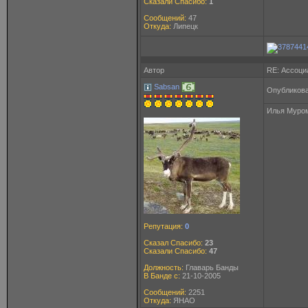
Сказали Спасибо:
1
Сообщений:
47
Откуда:
Липецк
Автор
RE: Ассоци
Sabsan
Опубликова
Илья Муро
Репутация:
0
Сказал Спасибо:
23
Сказали Спасибо:
47
Должность:
Главарь Банды
В Банде с:
21-10-2005
Сообщений:
2251
Откуда:
ЯНАО